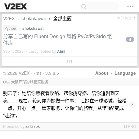
V2EX
shokokawaii
全部主题
主题总数
1
›
›
Python
•
shokokawaii
分享自己写的 Fluent Design 风格 PyQt/PySide 组
4
件库
Sep 1, 2023 • Lastly replied by
Abnl
1/1
© 2026 V2EX · 7ms · 3.9.8.5
About
·
Language
USJ 大阪环球影城管家服务
别忘了：她陪你熬夜看攻略、帮你挑穿搭、陪你追剧到天
亮…… 现在，轮到你为她做一件事： 让她在环球影城，轻松
›
一点，开心一点。 管家服务，让你们的旅程，从“赶路”变成
“赴约”。
Promoted by
zx123ok
PRO