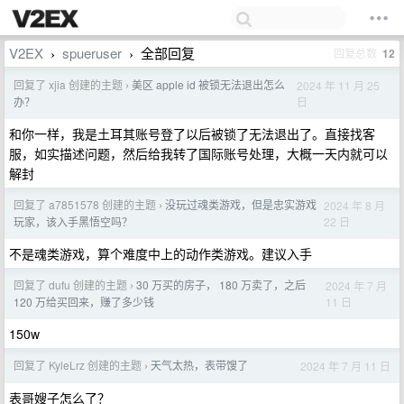
V2EX
spueruser
全部回复
回复总数
12
›
›
回复了 xjia 创建的主题
美区 apple id 被锁无法退出怎么
2024 年 11 月 25
›
日
办？
和你一样，我是土耳其账号登了以后被锁了无法退出了。直接找客
服，如实描述问题，然后给我转了国际账号处理，大概一天内就可以
解封
回复了 a7851578 创建的主题
没玩过魂类游戏，但是忠实游戏
2024 年 8 月
›
22 日
玩家，该入手黑悟空吗？
不是魂类游戏，算个难度中上的动作类游戏。建议入手
回复了 dufu 创建的主题
30 万买的房子， 180 万卖了，之后
2024 年 7 月
›
11 日
120 万给买回来，赚了多少钱
150w
回复了 KyleLrz 创建的主题
天气太热，表带馊了
2024 年 7 月 11 日
›
表哥嫂子怎么了？