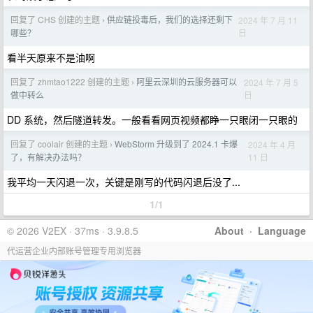
回复了 CHS 创建的主题
供应链投毒后，我们的选择还剩下
2024 年 7 月 11
›
日
哪些？
看半天原来不是油啊
回复了 zhmtao1222 创建的主题
阿里云深圳的云服务器可以
2024 年 7 月 5
›
日
做中转么
DD 系统，然后隧道转发。一般看看网页视频都睁一只眼闭一只眼的
回复了 coolair 创建的主题
WebStorm 升级到了 2024.1 卡爆
2024 年 4 月
›
11 日
了，有解决办法吗？
我平均一天闪退一次，关键是刚写的代码闪退后没了...
1/1
© 2026 V2EX · 37ms · 3.9.8.5
About
·
Language
代运营企业内部账号管理专用浏览器