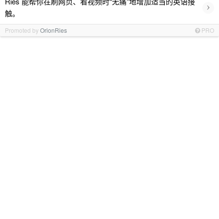
Ries 能帮你在刷网页、看视频时“无痛”地增加适当的英语接
›
触。
Promoted by
OrionRies
PRO