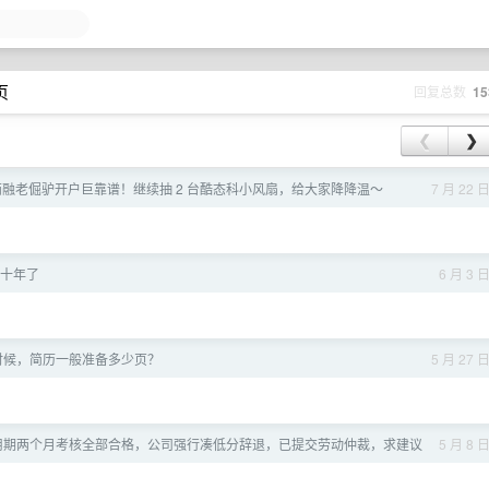
页
回复总数
15
❮
❯
两融老倔驴开户巨靠谱！继续抽 2 台酷态科小风扇，给大家降降温～
7 月 22 
十年了
6 月 3 
时候，简历一般准备多少页？
5 月 27 
 试用期两个月考核全部合格，公司强行凑低分辞退，已提交劳动仲裁，求建议
5 月 8 