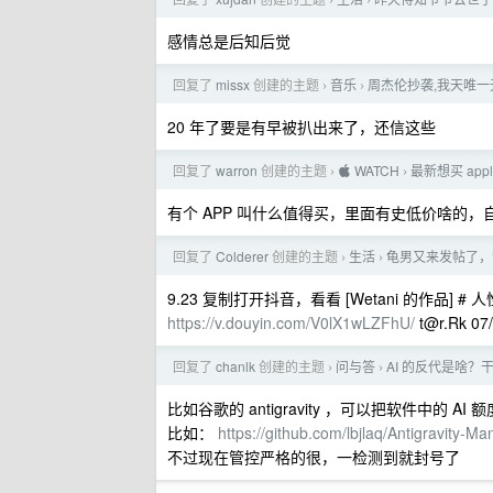
›
›
感情总是后知后觉
回复了
missx
创建的主题
音乐
周杰伦抄袭,我天唯
›
›
20 年了要是有早被扒出来了，还信这些
回复了
warron
创建的主题
 WATCH
最新想买 app
›
›
有个 APP 叫什么值得买，里面有史低价啥的，
回复了
Colderer
创建的主题
生活
龟男又来发帖了，
›
›
9.23 复制打开抖音，看看 [Wetani 的作品]
https://v.douyin.com/V0lX1wLZFhU/
t@r.Rk
07/
回复了
chanlk
创建的主题
问与答
AI 的反代是啥？
›
›
比如谷歌的 antigravity ，可以把软件中的 
比如：
https://github.com/lbjlaq/Antigravity-M
不过现在管控严格的很，一检测到就封号了