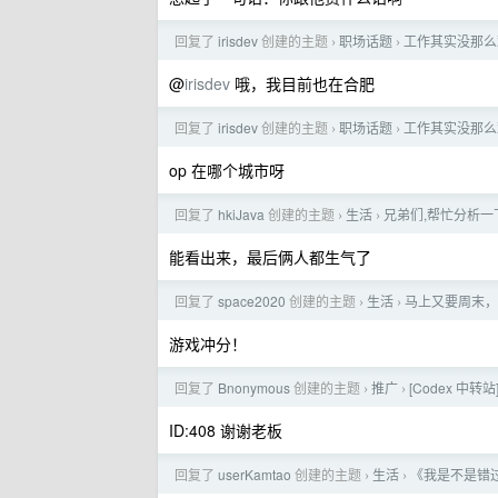
回复了
irisdev
创建的主题
职场话题
工作其实没那么
›
›
@
irisdev
哦，我目前也在合肥
回复了
irisdev
创建的主题
职场话题
工作其实没那么
›
›
op 在哪个城市呀
回复了
hkiJava
创建的主题
生活
兄弟们,帮忙分析一
›
›
能看出来，最后俩人都生气了
回复了
space2020
创建的主题
生活
马上又要周末， 
›
›
游戏冲分！
回复了
Bnonymous
创建的主题
推广
[Codex 中
›
›
ID:408 谢谢老板
回复了
userKamtao
创建的主题
生活
《我是不是错
›
›