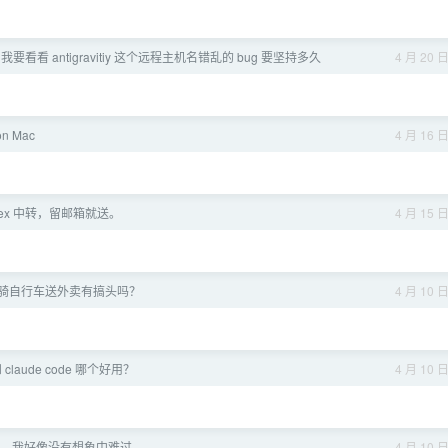
我要看看 antigravitiy 这个远程主机名错乱的 bug 要坚持多久
4 月 20 
on Mac
4 月 16 
dex 中转，留邮箱就送。
4 月 15 
骑自行车送外卖有搞头吗？
4 月 10 
 claude code 哪个好用？
4 月 10 
，我好像没有想象中难过
4 月 10 