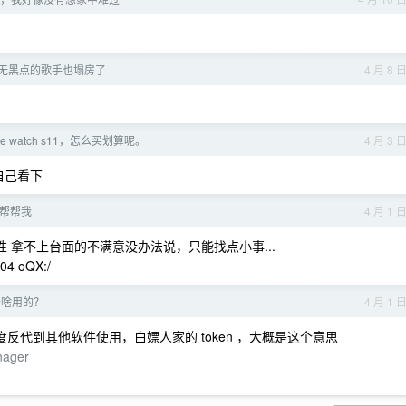
一无黑点的歌手也塌房了
4 月 8 
le watch s11，怎么买划算呢。
4 月 3 
自己看下
帮帮我
4 月 1 
 # 人性 拿不上台面的不满意没办法说，只能找点小事...
04 oQX:/
干啥用的？
4 月 1 
AI 额度反代到其他软件使用，白嫖人家的 token ，大概是这个意思
anager