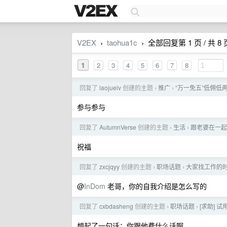
V2EX
taohua1c
全部回复第 1 页 / 共 8 
›
›
1
2
3
4
5
6
7
8
回复了
laojuelv
创建的主题
推广
“万一免五”低佣低
›
›
参与参与
回复了
AutumnVerse
创建的主题
生活
跟老婆在一起
›
›
祝福
回复了
zxcjqyy
创建的主题
职场话题
大家找工作的
›
›
@
InDom
老哥，你的自我介绍是怎么写的
回复了
cxbdasheng
创建的主题
职场话题
[求助]
›
›
想起了一句话：你跟他费什么话啊