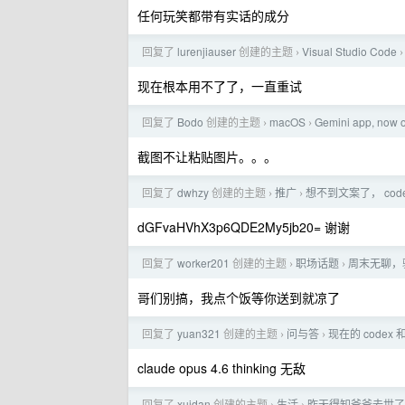
任何玩笑都带有实话的成分
回复了
lurenjiauser
创建的主题
Visual Studio Code
›
›
现在根本用不了了，一直重试
回复了
Bodo
创建的主题
macOS
Gemini app, now 
›
›
截图不让粘贴图片。。。
回复了
dwhzy
创建的主题
推广
想不到文案了， co
›
›
dGFvaHVhX3p6QDE2My5jb20= 谢谢
回复了
worker201
创建的主题
职场话题
周末无聊，
›
›
哥们别搞，我点个饭等你送到就凉了
回复了
yuan321
创建的主题
问与答
现在的 codex 和
›
›
claude opus 4.6 thinking 无敌
回复了
xujdan
创建的主题
生活
昨天得知爷爷去世了