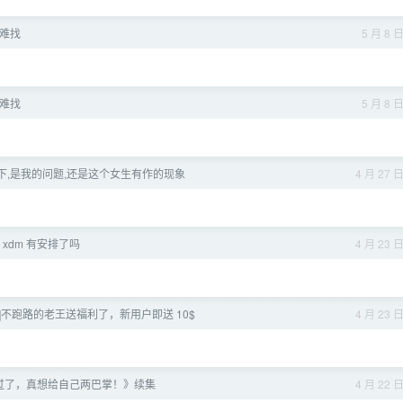
难找
5 月 8 
难找
5 月 8 
下,是我的问题,还是这个女生有作的现象
4 月 27 
xdm 有安排了吗
4 月 23 
转站]不跑路的老王送福利了，新用户即送 10$
4 月 23 
过了，真想给自己两巴掌！》续集
4 月 22 