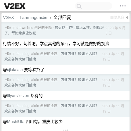
V2EX
tianmingcaidie
全部回复
回复总数
4
›
›
回复了 shawn4me 创建的主题
最近找工作行情怎么样，想裸辞
2023 年 5 月
›
5 日
了。帮忙给点建议呢
行情不好，苟着吧。学点其他的东西，学习就是做好的投资
回复了 tianmingcaidie 创建的主题
内推内推！腾讯招人啦！
2021 年 11 月
›
19 日
欢迎各路大佬们跳槽
@
cjlalalala
要等春招了
回复了 tianmingcaidie 创建的主题
内推内推！腾讯招人啦！
2021 年 11 月
›
19 日
欢迎各路大佬们跳槽
@
Illyasvielvon
都有的
回复了 tianmingcaidie 创建的主题
内推内推！腾讯招人啦！
2021 年 11 月
›
19 日
欢迎各路大佬们跳槽
@
MushiUta
四川有。重庆比较少
1/1