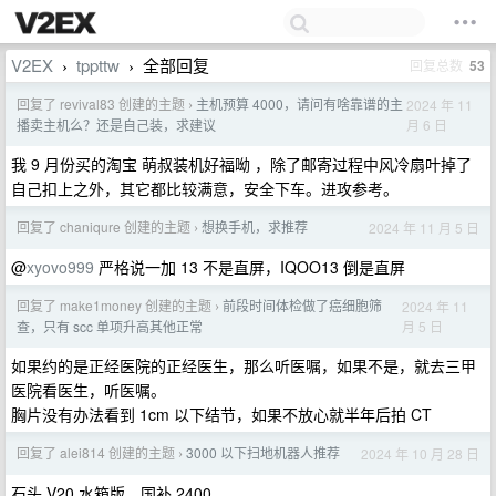
V2EX
tppttw
全部回复
回复总数
53
›
›
回复了 revival83 创建的主题
主机预算 4000，请问有啥靠谱的主
2024 年 11
›
月 6 日
播卖主机么？还是自己装，求建议
我 9 月份买的淘宝 萌叔装机好福呦 ，除了邮寄过程中风冷扇叶掉了
自己扣上之外，其它都比较满意，安全下车。进攻参考。
回复了 chaniqure 创建的主题
想换手机，求推荐
2024 年 11 月 5 日
›
@
xyovo999
严格说一加 13 不是直屏，IQOO13 倒是直屏
回复了 make1money 创建的主题
前段时间体检做了癌细胞筛
2024 年 11
›
月 5 日
查，只有 scc 单项升高其他正常
如果约的是正经医院的正经医生，那么听医嘱，如果不是，就去三甲
医院看医生，听医嘱。
胸片没有办法看到 1cm 以下结节，如果不放心就半年后拍 CT
回复了 alei814 创建的主题
3000 以下扫地机器人推荐
2024 年 10 月 28 日
›
石头 V20 水箱版，国补 2400