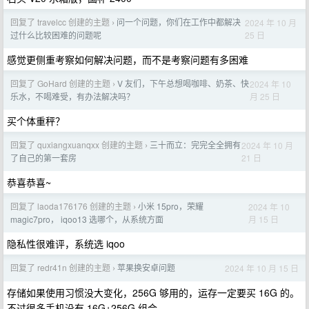
回复了 travelcc 创建的主题
问一个问题，你们在工作中都解决
2024 年 10 月
›
25 日
过什么比较困难的问题呢
感觉更侧重考察如何解决问题，而不是考察问题有多困难
回复了 GoHard 创建的主题
V 友们，下午总想喝咖啡、奶茶、快
2024 年 10
›
月 25 日
乐水，不喝难受，有办法解决吗？
买个体重秤？
回复了 quxiangxuanqxx 创建的主题
三十而立：完完全全拥有
2024 年 10 月
›
21 日
了自己的第一套房
恭喜恭喜~
回复了 laoda176176 创建的主题
小米 15pro，荣耀
2024 年 10
›
月 15 日
magic7pro， iqoo13 选哪个，从系统方面
隐私性很难评，系统选 iqoo
回复了 redr41n 创建的主题
苹果换安卓问题
2024 年 10 月 15 日
›
存储如果使用习惯没大变化，256G 够用的，运存一定要买 16G 的。
不过很多手机没有 16G+256G 组合。