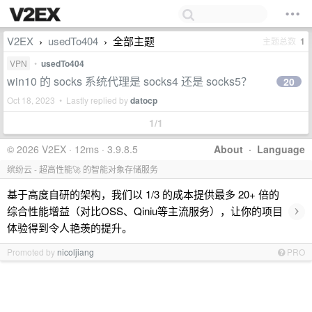
V2EX
usedTo404
全部主题
主题总数
1
›
›
VPN
•
usedTo404
win10 的 socks 系统代理是 socks4 还是 socks5？
20
Oct 18, 2023 • Lastly replied by
datocp
1/1
© 2026 V2EX · 12ms · 3.9.8.5
About
·
Language
缤纷云 - 超高性能🚀 的智能对象存储服务
基于高度自研的架构，我们以 1/3 的成本提供最多 20+ 倍的
›
综合性能增益（对比OSS、Qiniu等主流服务），让你的项目
体验得到令人艳羡的提升。
Promoted by
nicoljiang
PRO