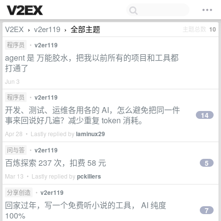
V2EX
v2er119
全部主题
主题总数
10
›
›
程序员
•
v2er119
agent 是 万能胶水，把我以前所有的项目和工具都
打通了
Jun 3
程序员
•
v2er119
开发、测试、运维各用各的 AI，怎么避免把同一件
14
事来回说好几遍？减少重复 token 消耗。
Apr 28 • Lastly replied by
laminux29
问与答
•
v2er119
百炼探索 237 次，扣费 58 元
5
Mar 13 • Lastly replied by
pckillers
分享创造
•
v2er119
回家过年，写一个免费听小说的工具， AI 纯度
7
100%