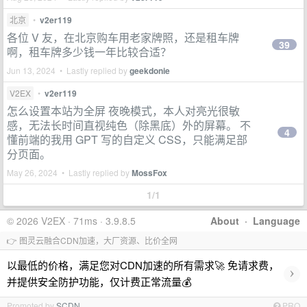
北京
•
v2er119
各位 V 友，在北京购车用老家牌照，还是租车牌
39
啊，租车牌多少钱一年比较合适？
Jun 13, 2024 • Lastly replied by
geekdonie
V2EX
•
v2er119
怎么设置本站为全屏 夜晚模式，本人对亮光很敏
感，无法长时间直视纯色（除黑底）外的屏幕。 不
4
懂前端的我用 GPT 写的自定义 CSS，只能满足部
分页面。
May 26, 2024 • Lastly replied by
MossFox
1/1
© 2026 V2EX · 71ms · 3.9.8.5
About
·
Language
👉 图灵云融合CDN加速，大厂资源、比价全网
以最低的价格，满足您对CDN加速的所有需求🚀 免请求费，
›
并提供安全防护功能，仅计费正常流量💰
Promoted by
SCDN
PRO