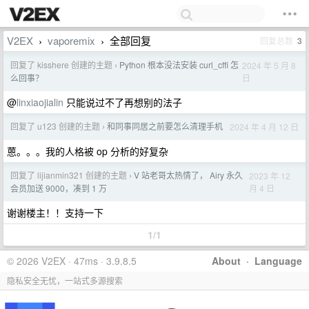
V2EX
vaporemix
全部回复
回复总数
3
›
›
回复了 kisshere 创建的主题
Python 根本没法安装 curl_cffi 怎
2024 年 5 月 8
›
日
么回事？
@
linxiaojialin
只能说过不了再想别的法子
回复了 u123 创建的主题
和同事同居之前要怎么清理手机
2024 年 4 月 12 日
›
蒽。。。我的人格被 op 分析的好复杂
回复了 lijianmin321 创建的主题
V 站老哥太热情了， Airy 永久
2023 年 12
›
月 4 日
会员加送 9000，凑到 1 万
谢谢楼主！！支持一下
1/1
© 2026 V2EX · 47ms · 3.9.8.5
About
·
Language
隐私安全无忧，一站式多源搜索