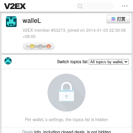
walleL
打赏
V2EX member #53273, joined on 2014-01-03 22:30:06
+08:00
11
55
85
Switch topics list
Per walleL's settings, the topics list is hidden
Deals
info, including closed deals, is not hidden