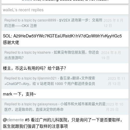
walleL's recent replies
Replied to a topic by carson8899
$V2EX 进场第一步：交易所
2025 年 8 月
›
12 日
的注册——OKX 注册
SOL: A29HeDw59YWc7KGTEaURstdK1hV7dQoWi9hYvKyyHGc5
感谢大佬
Replied to a topic by kisshere
如果没有微信朋友圈，你还会
2024 年 8 月
›
19 日
出去旅游吗？
楼主，币这么有用的吗？给个路子？
Replied to a topic by lijianmin321
备忘录+翻译+文件搜索
2023 年 11
›
月 13 日
+ChatGPT=Airy，给 V 站老哥前 1000 个用户都送终身会员
mark 一下，支持~
Replied to a topic by galaxynexus
小城市和大城市差距最大的是
2023 年 10
›
月 25 日
医疗，这是致命的，直接决定你的寿命
@
clemente
#5 看过广州的儿科医院，只是询问了一下是否要取样，
医生就跟我们强调了取样的注意事项