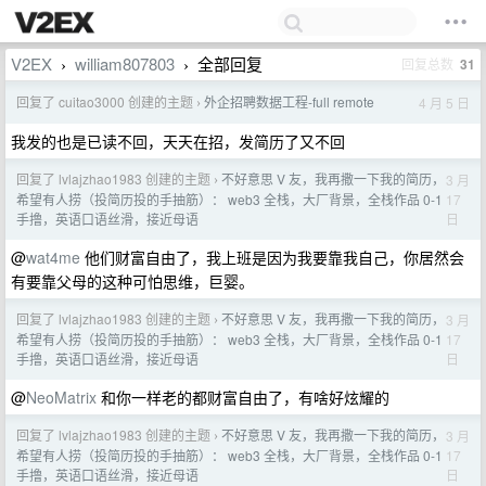
V2EX
william807803
全部回复
回复总数
31
›
›
回复了 cuitao3000 创建的主题
外企招聘数据工程-full remote
4 月 5 日
›
我发的也是已读不回，天天在招，发简历了又不回
回复了 lvlajzhao1983 创建的主题
不好意思 V 友，我再撒一下我的简历，
3 月
›
17
希望有人捞（投简历投的手抽筋）： web3 全栈，大厂背景，全栈作品 0-1
日
手撸，英语口语丝滑，接近母语
@
wat4me
他们财富自由了，我上班是因为我要靠我自己，你居然会
有要靠父母的这种可怕思维，巨婴。
回复了 lvlajzhao1983 创建的主题
不好意思 V 友，我再撒一下我的简历，
3 月
›
17
希望有人捞（投简历投的手抽筋）： web3 全栈，大厂背景，全栈作品 0-1
日
手撸，英语口语丝滑，接近母语
@
NeoMatrix
和你一样老的都财富自由了，有啥好炫耀的
回复了 lvlajzhao1983 创建的主题
不好意思 V 友，我再撒一下我的简历，
3 月
›
17
希望有人捞（投简历投的手抽筋）： web3 全栈，大厂背景，全栈作品 0-1
日
手撸，英语口语丝滑，接近母语