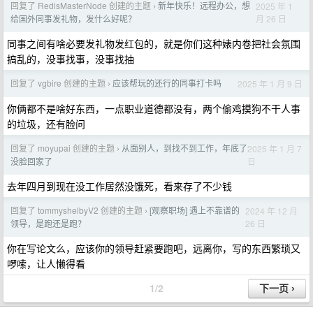
回复了 RedisMasterNode 创建的主题
新年快乐！远程办公，想
2025 年 1
›
月 26 日
给国外同事发礼物，发什么好呢？
同事之间有啥必要发礼物发红包的，就是你们这种婊内卷把社会氛围
搞乱的，没事找事，没事找抽
回复了 vgbire 创建的主题
应该帮玩的还行的同事打卡吗
2025 年 1 月 9 日
›
你俩都不是啥好东西，一点职业道德都没有，两个偷鸡摸狗不干人事
的垃圾，还有脸问
回复了 moyupai 创建的主题
从面别人，到找不到工作，年底了
2025 年 1 月 7
›
日
没脸回家了
去年四月到现在没工作居然没饿死，看来存了不少钱
回复了 tommyshelbyV2 创建的主题
[观察职场] 遇上不靠谱的
2024 年 12 月
›
26 日
领导，是跑还是跑？
你在写论文么，应该你的领导赶紧要跑吧，远离你，写的东西繁琐又
啰嗦，让人懒得看
1/2