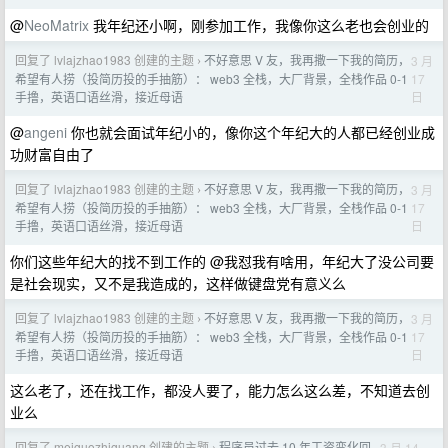
@
NeoMatrix
我年纪还小啊，刚参加工作，我像你这么老也会创业的
回复了 lvlajzhao1983 创建的主题
不好意思 V 友，我再撒一下我的简历，
3 月
›
17
希望有人捞（投简历投的手抽筋）： web3 全栈，大厂背景，全栈作品 0-1
日
手撸，英语口语丝滑，接近母语
@
angeni
你也就会面试年纪小的，像你这个年纪大的人都已经创业成
功财富自由了
回复了 lvlajzhao1983 创建的主题
不好意思 V 友，我再撒一下我的简历，
3 月
›
17
希望有人捞（投简历投的手抽筋）： web3 全栈，大厂背景，全栈作品 0-1
日
手撸，英语口语丝滑，接近母语
你们这些年纪大的找不到工作的 @我怼我有啥用，年纪大了没公司要
是社会现实，又不是我造成的，这样做键盘党有意义么
回复了 lvlajzhao1983 创建的主题
不好意思 V 友，我再撒一下我的简历，
3 月
›
17
希望有人捞（投简历投的手抽筋）： web3 全栈，大厂背景，全栈作品 0-1
日
手撸，英语口语丝滑，接近母语
这么老了，还在找工作，都没人要了，能力怎么这么差，不知道去创
业么
回复了 meiguozhiguang 创建的主题
程序员过去 10 年工资变化回
3 月 14