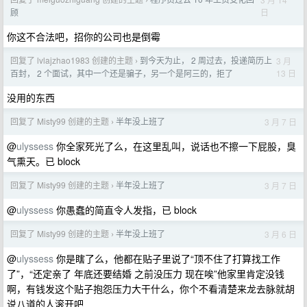
›
日
顾
你这不合法吧，招你的公司也是倒霉
回复了 lvlajzhao1983 创建的主题
到今天为止， 2 周过去，投递简历上
3 月
›
13 日
百封， 2 个面试，其中一个还是骗子，另一个是阿三的，拒了
没用的东西
回复了 Misty99 创建的主题
半年没上班了
3 月 7 日
›
@
ulyssess
你全家死光了么，在这里乱叫，说话也不擦一下屁股，臭
气熏天。已 block
回复了 Misty99 创建的主题
半年没上班了
3 月 7 日
›
@
ulyssess
你愚蠢的简直令人发指，已 block
回复了 Misty99 创建的主题
半年没上班了
3 月 6 日
›
@
ulyssess
你是瞎了么，他都在贴子里说了“顶不住了打算找工作
了”，“还定亲了 年底还要结婚 之前没压力 现在唉”他家里肯定没钱
啊，有钱发这个贴子抱怨压力大干什么，你个不看清楚来龙去脉就胡
说八道的人滚开吧