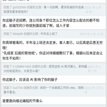
回复了 go522000 创建的主题
第一次招聘，要求前端的作品美
2025 年 2 月
›
12 日
观漂亮要求很怪吗？
你这脑子还招聘，连公司各个职位怎么工作内容怎么配合的都不知
道，前端写的少你就别面前端了啊，误人子弟
回复了 Misty99 创建的主题
半年没上班了
2025 年 2 月 12 日
›
你真够狠毒的，半年没上班还去定亲，害人害已，以后真是后患无穷
哦！
"先成家 后面的管他呢“，你这对待婚姻敷衍了事，婚姻以后肯定会让
你生不如死！
回复了 h1298841903 创建的主题
感觉这轮 AI 再次爆火，影响最
2025 年 2
›
月 7 日
大的就是房价，大家怎么看？
你这脑子，应该说 AI 影响了你的脑子
回复了 liu3734 创建的主题
收到一个去泰国工作的 offer，惆怅
2025 年 2 月 5
›
日
要不要去。
是要面向缅北编程的节奏么