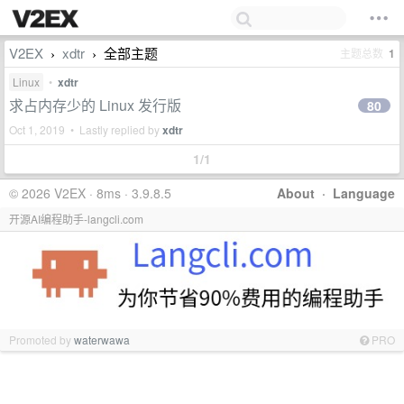
V2EX
xdtr
全部主题
主题总数
1
›
›
Linux
•
xdtr
求占内存少的 Linux 发行版
80
Oct 1, 2019 • Lastly replied by
xdtr
1/1
© 2026 V2EX · 8ms · 3.9.8.5
About
·
Language
开源AI编程助手-langcli.com
Promoted by
waterwawa
PRO