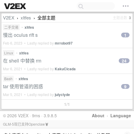
V2EX
xltfes
全部主题
主题总数
3
›
›
二手交易
•
xltfes
慢出 oculus rift s
1
Feb 6, 2023 • Lastly replied by
mrrobot97
Linux
•
xltfes
在 shell 中替换 rm
24
Mar 6, 2021 • Lastly replied by
KakuCicada
Bash
•
xltfes
tar 使用管道的困惑
9
Mar 5, 2021 • Lastly replied by
julyclyde
1/1
© 2026 V2EX · 9ms · 3.9.8.5
About
·
Language
GLM-5现已支持Openclaw🦞