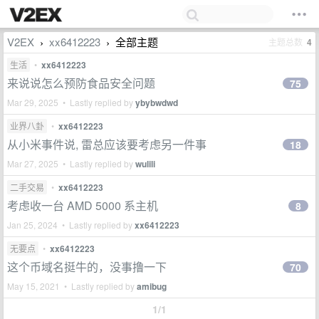
V2EX
xx6412223
全部主题
主题总数
4
›
›
生活
•
xx6412223
来说说怎么预防食品安全问题
75
Mar 29, 2025 • Lastly replied by
ybybwdwd
业界八卦
•
xx6412223
从小米事件说, 雷总应该要考虑另一件事
18
Mar 27, 2025 • Lastly replied by
wulili
二手交易
•
xx6412223
考虑收一台 AMD 5000 系主机
8
Jan 25, 2024 • Lastly replied by
xx6412223
无要点
•
xx6412223
这个币域名挺牛的，没事撸一下
70
May 15, 2021 • Lastly replied by
amibug
1/1