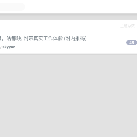
主题总数
) 扩编，啥都缺, 附带真实工作体验 (附内推码)
45
by
skyyan