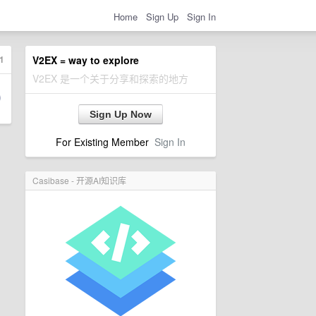
Home
Sign Up
Sign In
1
V2EX = way to explore
V2EX 是一个关于分享和探索的地方
Sign Up Now
For Existing Member
Sign In
Casibase - 开源AI知识库