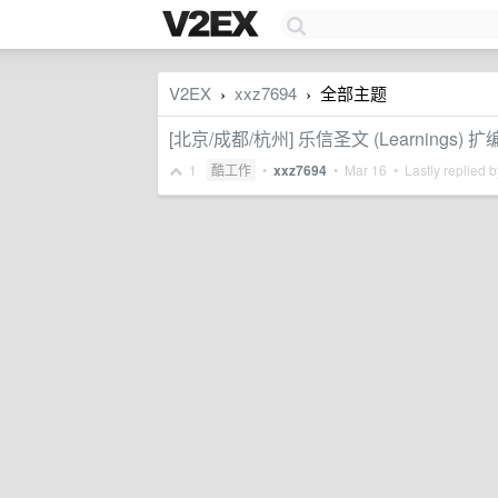
V2EX
xxz7694
全部主题
›
›
[北京/成都/杭州] 乐信圣文 (Learnings
1
酷工作
•
xxz7694
•
Mar 16
• Lastly replied 