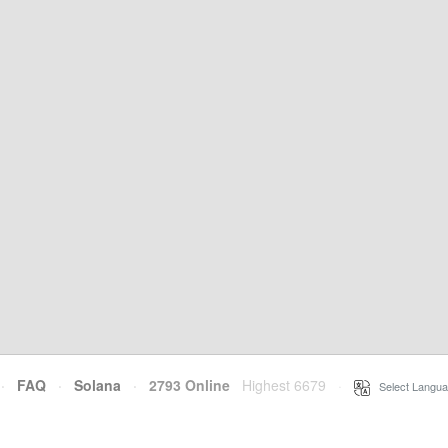
·
FAQ
·
Solana
·
2793 Online
Highest 6679
·
Select Langua