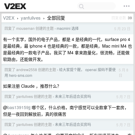
V2EX
yanfulives
全部回复
回复总数
39
›
›
回复了 mouseman 创建的主题
macmini 选择
5 月 23 日
›
有一个玄学，国外的电子产品，都是 4 是经典的一代，surface pro 4
是最经典，最 iphone 4 也是经典的一款，都是经典，Mac mini M4 也
是最经典的一款电子产品，我买了 M4 拿来跑量化，很流畅，还能做
软路由，还能做开发。
回复了 andrew2558 创建的主题
给大家提个醒， openai 接码不要使
5 月 8
›
日
用 hero-sms.com
如果注册 Claude ，推荐什么？
回复了 yanfulives 创建的主题
未来三年后适合买房吗
5 月 7 日
›
@
bas139159jj
哪个区，什么价格，南宁感觉可以全款拿下一套房，
但是一夜回到解放前，真的很痛苦
回复了 yanfulives 创建的主题
未来三年后适合买房吗
5 月 7 日
›