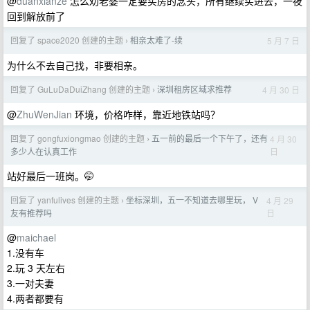
@
duanxianze
怎么劝老婆一定要买房的念头，所有继续买进去，一夜
回到解放前了
回复了 space2020 创建的主题
相亲太难了-续
5 月 7 日
›
为什么不去自己找，非要相亲。
回复了 GuLuDaDuiZhang 创建的主题
深圳租房区域求推荐
4 月 30 日
›
@
ZhuWenJian
环境，价格咋样，靠近地铁站吗？
回复了 gongfuxiongmao 创建的主题
五一前的最后一个下午了，还有
4 月 30
›
日
多少人在认真工作
站好最后一班岗。🤭
回复了 yanfulives 创建的主题
坐标深圳，五一不知道去哪里玩， V
4 月 29
›
日
友有推荐吗
@
maichael
1.没有车
2.玩 3 天左右
3.一对夫妻
4.两者都要有