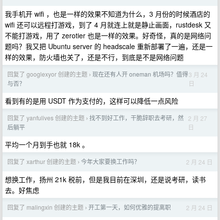
我手机开 wifi ，也是一样的效果不知道为什么，3 月份的时候酒店的
wifi 还可以远程打游戏，到了 4 月就连上就是静止画面，rustdesk 又
不能打游戏，用了 zerotier 也是一样的效果。好奇怪，真的是网络问
题吗？我又把 Ubuntu server 的 headscale 重新部署了一遍，还是一
样的效果，防火墙也关了，还是不行，到底是不是网络问题
回复了 googlexyor 创建的主题
现在还有人开 oneman 机场吗？值得
3 月 24
›
日
与否？
看到有的是用 USDT 作为支付的，这样可以降低一点风险
回复了 yanfulives 创建的主题
找不到好工作，干脆辞职去考研，然
2 月 27
›
日
后躺平
平均一个月到手也就 18k 。
回复了 xarthur 创建的主题
今年大家要换工作吗？
2 月 24 日
›
想换工作，扬州 21k 税前，但是我目前在深圳，还是说考研，读书
去。好焦虑
回复了 malingxin 创建的主题
开工第一天，如何优雅的提离职
2 月 24 日
›