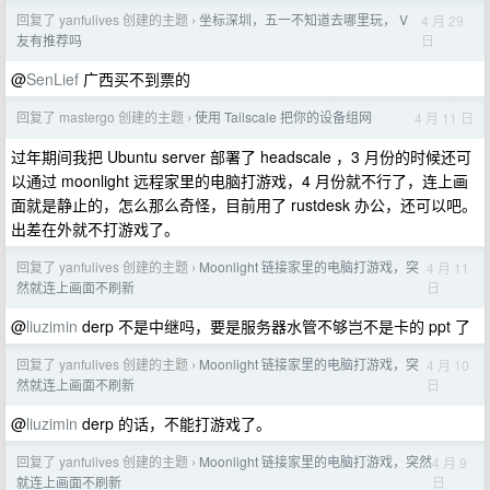
回复了 yanfulives 创建的主题
坐标深圳，五一不知道去哪里玩， V
4 月 29
›
日
友有推荐吗
@
SenLief
广西买不到票的
回复了 mastergo 创建的主题
使用 Tailscale 把你的设备组网
4 月 11 日
›
过年期间我把 Ubuntu server 部署了 headscale ，3 月份的时候还可
以通过 moonlight 远程家里的电脑打游戏，4 月份就不行了，连上画
面就是静止的，怎么那么奇怪，目前用了 rustdesk 办公，还可以吧。
出差在外就不打游戏了。
回复了 yanfulives 创建的主题
Moonlight 链接家里的电脑打游戏，突
4 月 11
›
日
然就连上画面不刷新
@
liuzimin
derp 不是中继吗，要是服务器水管不够岂不是卡的 ppt 了
回复了 yanfulives 创建的主题
Moonlight 链接家里的电脑打游戏，突
4 月 10
›
日
然就连上画面不刷新
@
liuzimin
derp 的话，不能打游戏了。
回复了 yanfulives 创建的主题
Moonlight 链接家里的电脑打游戏，突然
4 月 9
›
日
就连上画面不刷新