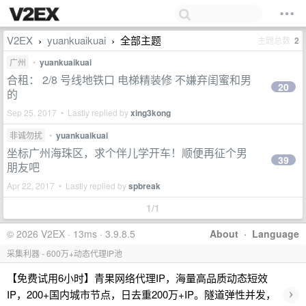
V2EX
yuankuaikuai
全部主题
主题总数
2
›
›
广州
•
yuankuaikuai
合租： 2/8 号线地铁口 电梯精装修 不嫌弃闺蜜和男
20
的
Sep 25, 2017 • Lastly replied by
xing3kong
非诚勿扰
•
yuankuaikuai
坐标广州海珠区，求个伴儿学开车！顺便再征个男
39
朋友吧
Apr 22, 2017 • Lastly replied by
spbreak
1/1
© 2026 V2EX · 13ms · 3.9.8.5
About
·
Language
采集利器 - 600万+动态代理IP池
【免费试用6小时】青果网络代理IP，海量高品质动态短效
›
IP，200+国内城市节点，日去重200万+IP。隧道弹性并发，