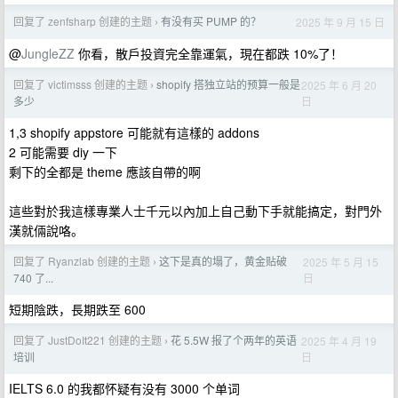
回复了 zenfsharp 创建的主题
有没有买 PUMP 的？
2025 年 9 月 15 日
›
@
JungleZZ
你看，散戶投資完全靠運氣，現在都跌 10%了！
回复了 victimsss 创建的主题
shopify 搭独立站的预算一般是
2025 年 6 月 20
›
日
多少
1,3 shopify appstore 可能就有這樣的 addons
2 可能需要 diy 一下
剩下的全都是 theme 應該自帶的啊
這些對於我這樣專業人士千元以內加上自己動下手就能搞定，對門外
漢就倆說咯。
回复了 Ryanzlab 创建的主题
这下是真的塌了，黄金贴破
2025 年 5 月 15
›
日
740 了...
短期陰跌，長期跌至 600
回复了 JustDoIt221 创建的主题
花 5.5W 报了个两年的英语
2025 年 4 月 19
›
日
培训
IELTS 6.0 的我都怀疑有没有 3000 个单词