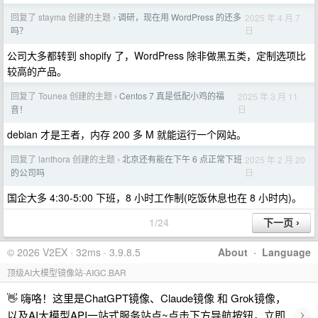
回复了 stayma 创建的主题
调研，现在用 WordPress 的还多
2025 年 4 月 7
›
日
吗？
公司大多都转到 shopify 了，WordPress 除非做黑五类，定制选项比
较高的产品。
回复了 Tounea 创建的主题
Centos 7 真是低配小鸡的福
2025 年 3 月 11
›
日
音！
debian 才是王者，内存 200 多 M 就能运行一个网站。
回复了 lanthora 创建的主题
北京还有能在下午 6 点正常下班
2025 年 2 月 20
›
日
的公司吗
国企大多 4:30-5:00 下班，8 小时工作制(吃饭休息也在 8 小时内)。
1/24
© 2026 V2EX · 32ms · 3.9.8.5
About
·
Language
顶级AI大模型镜像站-AIGC.BAR
👋 嗨咯！这里是ChatGPT镜像、Claude镜像 和 Grok镜像，
›
以及AI大模型API一站式服务站点~点击下方导航按钮，立即