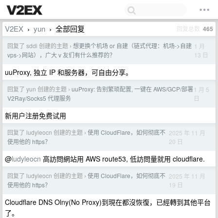
V2EX
yun
全部回复
回复总数
465
›
›
回复了 sddi 创建的主题
想更换个机场 or 自建（链式代理：机场->自建
1 月
›
13 日
vps->网站），广大 v 友们有什么推荐的？
uuProxy, 独立 IP 和服务器，可自由分享。
回复了 yun 创建的主题
uuProxy: 告别繁琐配置, 一键在 AWS/GCP/部署
1 月 5
›
日
V2Ray/Socks5 代理服务
新用户注册免费试用
回复了 ludyleocn 创建的主题
使用 CloudFlare，如何彻底不
2025 年 11 月
›
20 日
使用他的 https？
@
ludyleocn
高訪問網站用 AWS route53, 低訪問量就用 cloudflare.
回复了 ludyleocn 创建的主题
使用 CloudFlare，如何彻底不
2025 年 11 月
›
19 日
使用他的 https？
Cloudflare DNS Olny(No Proxy)到現在都沒恢復，已經轉到其他平台
了。