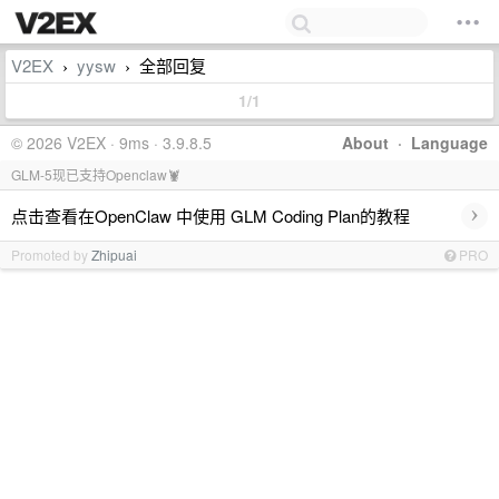
V2EX
yysw
全部回复
›
›
1/1
© 2026 V2EX · 9ms · 3.9.8.5
About
·
Language
GLM-5现已支持Openclaw🦞
›
点击查看在OpenClaw 中使用 GLM Coding Plan的教程
Promoted by
Zhipuai
PRO