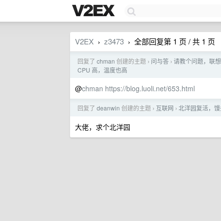
V2EX
z3473
全部回复第 1 页 / 共 1 页
›
›
回复了
chman
创建的主题
问与答
请教个问题，联想 R9
›
›
CPU 高，温度也高
@
chman
https://blog.luoli.net/653.html
回复了
deanwin
创建的主题
互联网
北洋园复活，馒头
›
›
大佬，求个北洋园