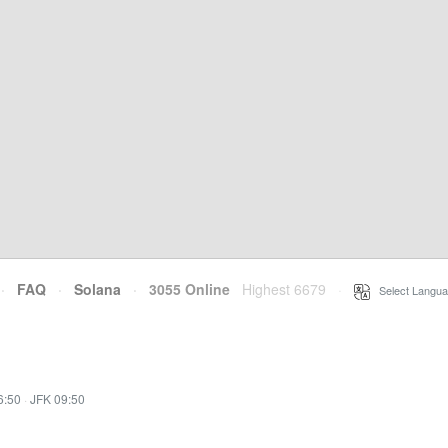
·
FAQ
·
Solana
·
3055 Online
Highest 6679
·
Select Langua
6:50
·
JFK 09:50