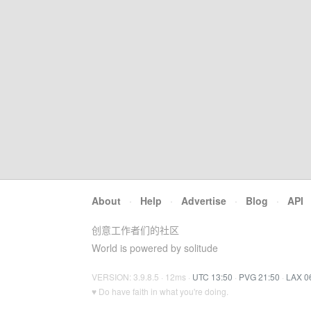
About
·
Help
·
Advertise
·
Blog
·
API
创意工作者们的社区
World is powered by solitude
VERSION: 3.9.8.5 · 12ms ·
UTC 13:50
·
PVG 21:50
·
LAX 0
♥ Do have faith in what you're doing.