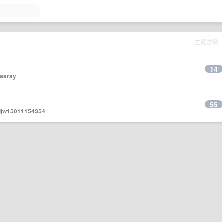
主题总数
14
zasray
55
ljw15011154354