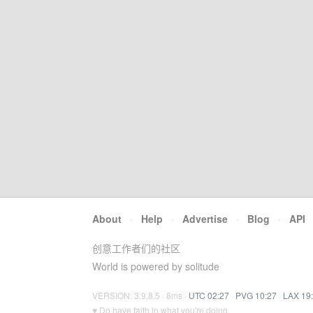
About
·
Help
·
Advertise
·
Blog
·
API
创意工作者们的社区
World is powered by solitude
VERSION: 3.9.8.5 · 8ms ·
UTC 02:27
·
PVG 10:27
·
LAX 19
♥ Do have faith in what you're doing.