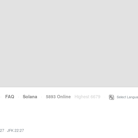
·
FAQ
·
Solana
·
5893 Online
Highest 6679
·
Select Langua
:27
·
JFK 22:27