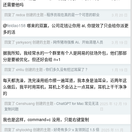
还需要他吗
回复了 redca 创建的主题
程序员现在真的是一个可悲的职业
3 月 20 日
›
@
feidao158
哪来的双赢，公司花钱让你用 ai, 你提效了只会给你派更
多的活
回复了 yarkyaonj 创建的主题
网传猪场强推 AI、开始清理人员
3 月 19 日
›
据我所知，我经常水的一个群里有个人是网易的驻场外包，他们那部
分是要被优化，但还好会给 n+1
回复了 xHliu 创建的主题
你们多久没有挖过耳屎了 ？
1 月 19 日
›
每天都洗澡，洗完澡用纸巾擦一遍耳道，我本身是油耳朵，近两年这
么做后，我平时用耳机，耳机上不会沾上一点耳屎，耳机上干干净净
的
回复了 Censhuang 创建的主题
ChatGPT for Mac 常见无法
2025 年 12 月 19
›
日
复制问题
我也是这样，command+c 没用，只能右键复制
回复了 shylockhg 创建的主题
好奇有多少 v 友领到过 1.5 倍
2025 年 11 月
›