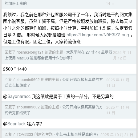
14 日
的加班工资的
我领过，我之前在那种外包客服公司干了一年，我当时是干的阅文集
团小说客服，虽然工资不高，但是严格按照发放加班费，除去每天 8
小时之外的都算作加班，按照小时计算，平时加班 1.5 倍，法定节假
日是 3 倍。 那时候大家都爱加班
https://i.imgur.com/N9E3iZ2.png
，
但是工位有限，固定工位，大家轮流值班
回复了 rioshikelong121 创建的主题
大家平时在 27 寸 4K 显示器
2025 年 11
›
月 12 日
上使用 MacOS 通常都会使用什么分辨率？
2560 * 1440
回复了 zhoumin9602 创建的主题
公司开始以极其离谱的方
2025 年 11 月
›
11 日
式去克扣绩效了
@
Sayonaracc
我这绩效是属于工资的一部分，不是另算的
回复了 zhoumin9602 创建的主题
公司开始以极其离谱的方
2025 年 11 月
›
11 日
式去克扣绩效了
@
Seanfuck
啥六字？
回复了 TOM2333 创建的主题
小红书上相亲帖是真的吗？
2025 年 10 月 31 日
›