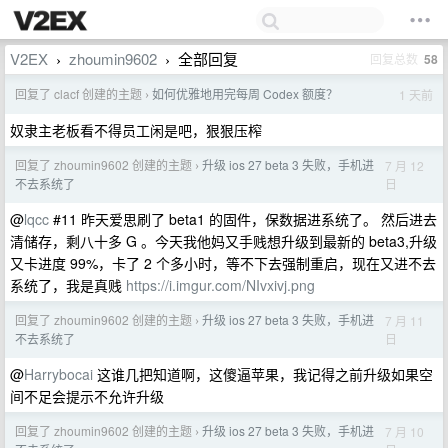
V2EX
zhoumin9602
全部回复
回复总数
58
›
›
回复了 clacf 创建的主题
如何优雅地用完每周 Codex 额度？
1 天前
›
奴隶主老板看不得员工闲是吧，狠狠压榨
回复了 zhoumin9602 创建的主题
升级 ios 27 beta 3 失败，手机进
7 月 12
›
日
不去系统了
@
lqcc
#11 昨天爱思刷了 beta1 的固件，保数据进系统了。 然后进去
清储存，剩八十多 G 。今天我他妈又手贱想升级到最新的 beta3,升级
又卡进度 99%，卡了 2 个多小时，等不下去强制重启，现在又进不去
系统了，我是真贱
https://i.imgur.com/NIvxivj.png
回复了 zhoumin9602 创建的主题
升级 ios 27 beta 3 失败，手机进
7 月 11
›
日
不去系统了
@
Harrybocai
这谁几把知道啊，这傻逼苹果，我记得之前升级如果空
间不足会提示不允许升级
回复了 zhoumin9602 创建的主题
升级 ios 27 beta 3 失败，手机进
7 月 10
›