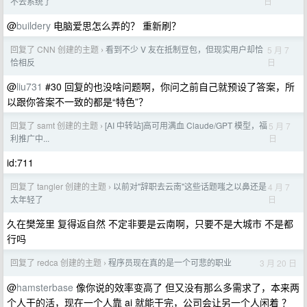
日
不去系统了
@
buildery
电脑爱思怎么弄的？ 重新刷？
回复了 CNN 创建的主题
看到不少 V 友在抵制豆包，但现实用户却恰
5 月 7
›
日
恰相反
@
liu731
#30 回复的也没啥问题啊，你问之前自己就预设了答案，所
以跟你答案不一致的都是“特色”？
回复了 samt 创建的主题
[AI 中转站]高可用满血 Claude/GPT 模型，福
5 月 7
›
日
利推广中...
id:711
回复了 tangler 创建的主题
以前对"辞职去云南"这些话题嗤之以鼻还是
4 月 7
›
日
太年轻了
久在樊笼里 复得返自然 不定非要是云南啊，只要不是大城市 不是都
行吗
回复了 redca 创建的主题
程序员现在真的是一个可悲的职业
3 月 20 日
›
@
hamsterbase
像你说的效率变高了 但又没有那么多需求了，本来两
个人干的活，现在一个人靠 ai 就能干完，公司会让另一个人闲着 ？