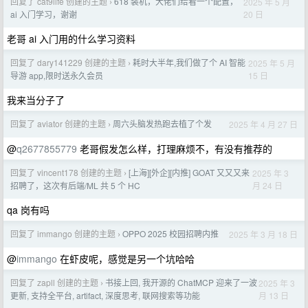
回复了 cat9life 创建的主题
618 装机，大佬们给看一个配置，
2025 年 5 月
›
20 日
ai 入门学习，谢谢
老哥 ai 入门用的什么学习资料
回复了 dary141229 创建的主题
耗时大半年,我们做了个 AI 智能
2025 年 5 月
›
15 日
导游 app,限时送永久会员
我来当分子了
回复了 aviator 创建的主题
周六头脑发热跑去植了个发
2025 年 4 月 27 日
›
@
q2677855779
老哥假发怎么样，打理麻烦不，有没有推荐的
回复了 vincent178 创建的主题
[上海][外企][内推] GOAT 又又又来
2025 年 3
›
月 24 日
招聘了，这次有后端/ML 共 5 个 HC
qa 岗有吗
回复了 immango 创建的主题
OPPO 2025 校园招聘内推
2025 年 3 月 18 日
›
@
immango
在虾皮呢，感觉是另一个坑哈哈
回复了 zapll 创建的主题
书接上回, 我开源的 ChatMCP 迎来了一波
2025 年 3
›
月 13 日
更新, 支持全平台, artifact, 深度思考, 联网搜索等功能