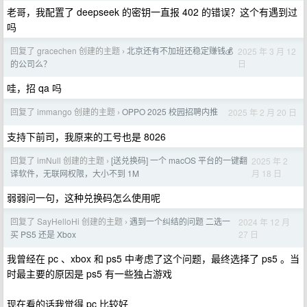
老哥，我配置了 deepseek 的密钥一直报 402 的错误？这个有遇到过
吗
回复了 gracechen 创建的主题
北京还有不加班还稳定赚钱💰
2025 年 3 月 12
›
日
的公司么？
哇，招 qa 吗
回复了 immango 创建的主题
OPPO 2025 校园招聘内推
2025 年 2 月 20 日
›
支持下前司，我原来的工号也是 8026
回复了 imNull 创建的主题
[送兑换码] 一个 macOS 平台的一键翻
2025 年 2
›
月 18 日
译软件，无联网权限，大小不到 1M
弱弱问一句，这种兑换码怎么使用呢
回复了 SayHelloHi 创建的主题
遇到一个纠结的问题 二选一
2024 年 12 月
›
27 日
买 PS5 还是 Xbox
我曾经在 pc 、xbox 和 ps5 中考虑了这个问题，最终选择了 ps5 。当
时最主要的原因是 ps5 有一些独占游戏
现在看的话我觉得 pc 比较好