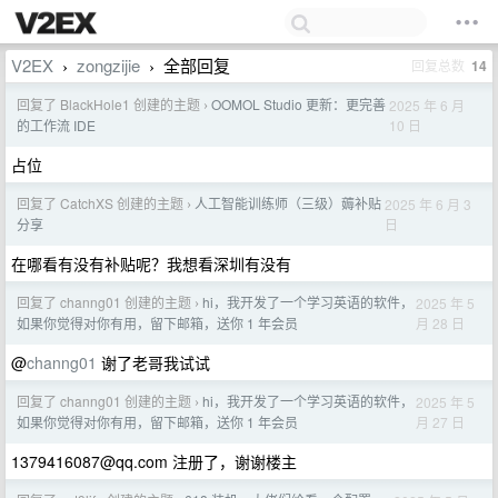
V2EX
zongzijie
全部回复
回复总数
14
›
›
回复了 BlackHole1 创建的主题
OOMOL Studio 更新：更完善
2025 年 6 月
›
10 日
的工作流 IDE
占位
回复了 CatchXS 创建的主题
人工智能训练师（三级）薅补贴
2025 年 6 月 3
›
日
分享
在哪看有没有补贴呢？我想看深圳有没有
回复了 channg01 创建的主题
hi，我开发了一个学习英语的软件，
2025 年 5
›
月 28 日
如果你觉得对你有用，留下邮箱，送你 1 年会员
@
channg01
谢了老哥我试试
回复了 channg01 创建的主题
hi，我开发了一个学习英语的软件，
2025 年 5
›
月 27 日
如果你觉得对你有用，留下邮箱，送你 1 年会员
1379416087@qq.com
注册了，谢谢楼主