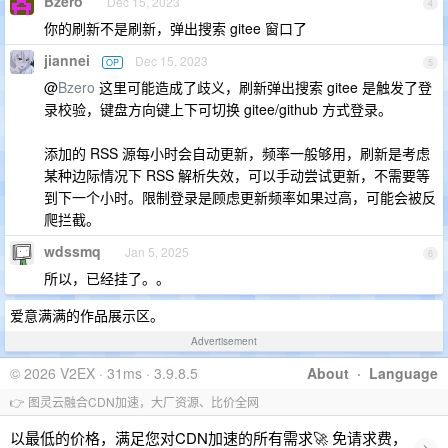
Bzero
Dec 15, 2023
4
你的刷新不是刷新，弹出搜索 gitee 窗口了
jiannei
Dec 15, 2023
OP
5
@
Bzero
这里可能造成了歧义，刷新弹出搜索 gitee 是触发了登
录校验，键盘方向键上下可切换 gitee/github 方式登录。
添加的 RSS 源每小时会自动更新，频率一般够用，刷新是考虑
某种边际情况下 RSS 解析失效，可以手动尝试更新，不需要等
到下一个小时。限制登录是顾虑更新频率如果过高，可能会被反
爬拦截。
wdssmq
Jan 5, 2025
6
所以，已经挂了。。
爱意满满的作品展示区。
Advertisement
© 2026 V2EX · 31ms · 3.9.8.5
About
·
Language
👉 图灵云融合CDN加速，大厂资源、比价全网
以最低的价格，满足您对CDN加速的所有需求🚀 免请求费，
›