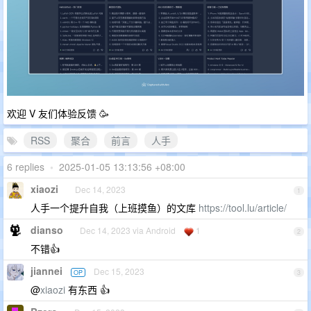
欢迎 V 友们体验反馈 🥳
RSS
聚合
前言
人手
6 replies
•
2025-01-05 13:13:56 +08:00
xiaozi
Dec 14, 2023
1
人手一个提升自我（上班摸鱼）的文库
https://tool.lu/article/
dianso
Dec 14, 2023 via Android
1
2
不错👍
jiannei
Dec 15, 2023
OP
3
@
xiaozi
有东西 👍