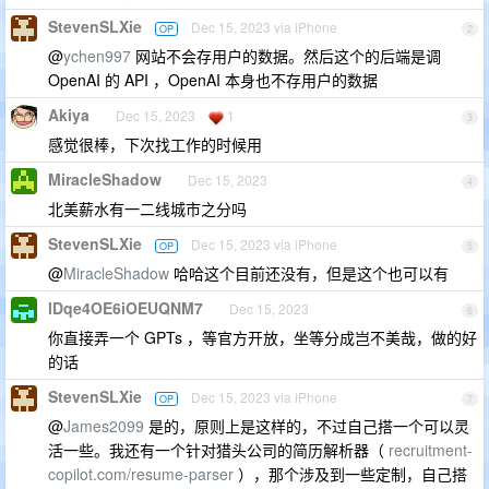
StevenSLXie
Dec 15, 2023 via iPhone
OP
2
@
ychen997
网站不会存用户的数据。然后这个的后端是调
OpenAI 的 API ，OpenAI 本身也不存用户的数据
Akiya
Dec 15, 2023
1
3
感觉很棒，下次找工作的时候用
MiracleShadow
Dec 15, 2023
4
北美薪水有一二线城市之分吗
StevenSLXie
Dec 15, 2023 via iPhone
OP
5
@
MiracleShadow
哈哈这个目前还没有，但是这个也可以有
lDqe4OE6iOEUQNM7
Dec 15, 2023
6
你直接弄一个 GPTs ，等官方开放，坐等分成岂不美哉，做的好
的话
StevenSLXie
Dec 15, 2023 via iPhone
OP
7
@
James2099
是的，原则上是这样的，不过自己搭一个可以灵
活一些。我还有一个针对猎头公司的简历解析器（
recruitment-
copilot.com/resume-parser
），那个涉及到一些定制，自己搭