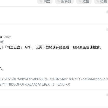
明盘
服务器
咸鱼
技嘉
3a1.mp4
n9S
开「阿里云盘」 APP ，无需下载极速在线查看，视频原画倍速播放。
了。
5%85%AC%E5%BC%80%E5%88%86%E4%BA%AB/1607d517ea5da4cdbb8a7
lzP4hHII3vGFOHdXpAA0A1E9zXm3-nEGbI=:0