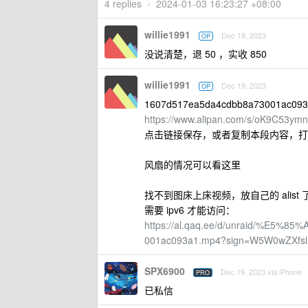
4 replies
•
2024-01-03 16:23:27 +08:00
willie1991
Dec 19, 2023
OP
没说清楚，退 50 ，实收 850
willie1991
Dec 19, 2023
OP
1607d517ea5da4cdbb8a73001ac09
https://www.alipan.com/s/oK9C53ym
点击链接保存，或者复制本段内容，打
风扇的情况可以看这里
找不到图床上床视频，放自己的 alist 
需要 ipv6 才能访问：
https://al.qaq.ee/d/unraid/%E
001ac093a1.mp4?sign=W5W0wZXfs
SPX6900
Dec 19, 2023 via iPhone
PRO
已私信