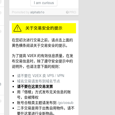
I am curious
Promoted by
alphato1o
PRO
1
2
在您初次进行交易之前，请点击上面的
黄色横条阅读关于交易安全的提示。
为了提高 V2EX 的有效信息质量，在发
布交易信息时，除了遵守安全提示中的
说明外，也请注意下面的规则：
请不要在 V2EX 卖 VPS / VPN
域名交易请发布到域名节点
3
请不要在这里交易发票
用「借楼」方式发布无关信息的账
号，会被降权
3
账号合租类主题请发布到
/go/cosub
二手交易是用于出售自用物件。请不
要在这里进行全新物品。