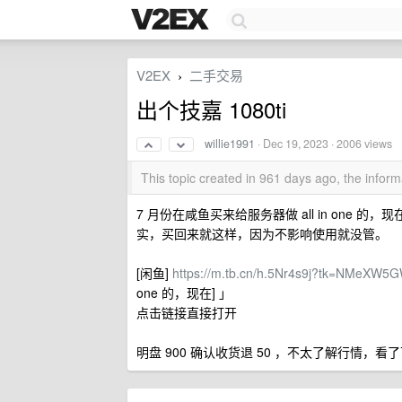
V2EX
二手交易
›
出个技嘉 1080ti
willie1991
·
Dec 19, 2023
· 2006 views
This topic created in 961 days ago, the info
7 月份在咸鱼买来给服务器做 all in on
实，买回来就这样，因为不影响使用就没管。
[闲鱼]
https://m.tb.cn/h.5Nr4s9j?tk=NMeXW
one 的，现在] 」
点击链接直接打开
明盘 900 确认收货退 50 ，不太了解行情，看了