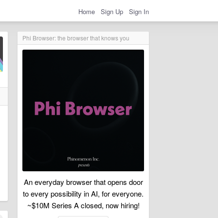
Home
Sign Up
Sign In
Phi Browser: the browser that knows you
An everyday browser that opens door
to every possibility in AI, for everyone.
~$10M Series A closed, now hiring!