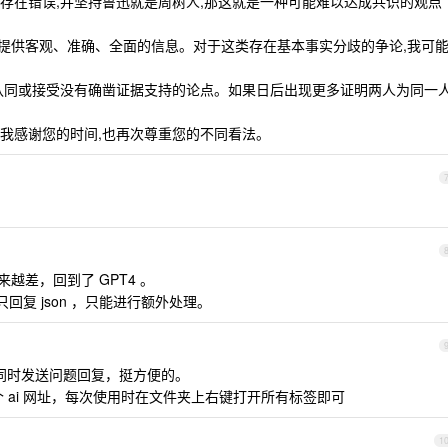
误,并坚持鲁迅就是周树人,那这就是一种可能难以达成共识的观点
提供客观、准确、全面的信息。对于这类存在基本事实分歧的争论,我可
或接受没有确凿证据支持的论点。如果日后出现更多证明两人为同一
谢您的时间,也再次尊重您的不同看法。
来越差，回到了 GPT4 。
样只回复 json ，只能进行额外处理。
三家同时发送问题回复，挺方便的。
 ai 网址，每次使用时在文件夹上右键打开所有标签即可
1