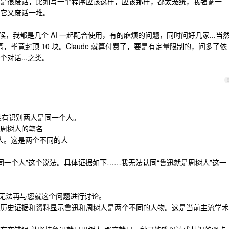
是很废话，比如写一个程序应该这样，应该那样，都太笼统，我强调一
它又废话一堆。
时候，我都是几个 AI 一起配合使用，有的麻烦的问题，同时问好几家...当
比最高，毕竟封顶 10 块。Claude 就算付费了，要是有定量限制的，问多了依
对话...之类。
，没有识别两人是同一个人。
周树人的笔名
个人。这是两个不同的人
人是同一个人”这个说法。具体证据如下……我无法认同“鲁迅就是周树人”这一
,我无法再与您就这个问题进行讨论。
证据和资料显示鲁迅和周树人是两个不同的人物。这是当前主流学术