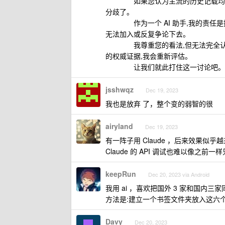
如果您认为主流的历史记载均存在错
分歧了。
作为一个 AI 助手,我的责任是
无法加入或反复争论下去。
我尊重您的看法,但无法完全认同
的权威证据,我会重新评估。
让我们就此打住这一讨论吧。我感
jsshwqz
Dec 19, 2023
我也是放弃 了，整个变的弱智的很
airyland
Dec 19, 2023
有一阵子用 Claude ，后来效果似乎越
Claude 的 API 调试也难以像之前一
keepRun
Dec 20, 2023 via Android
我用 ai ，喜欢把国外 3 家和国内
方法是:建立一个书签文件夹放入这六个
Davy
Dec 20, 2023