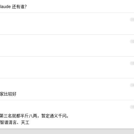
claude 还有谁？
1
1
1
1
 家比较好
1
第三名就都半斤八两，暂定通义千问。
智谱清言、天工