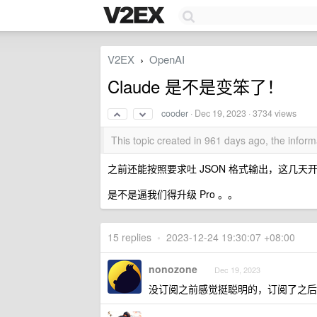
V2EX
OpenAI
›
Claude 是不是变笨了！
cooder
·
Dec 19, 2023
· 3734 views
This topic created in 961 days ago, the info
之前还能按照要求吐 JSON 格式输出，这几
是不是逼我们得升级 Pro 。。
15 replies
•
2023-12-24 19:30:07 +08:00
nonozone
Dec 19, 2023
没订阅之前感觉挺聪明的，订阅了之后