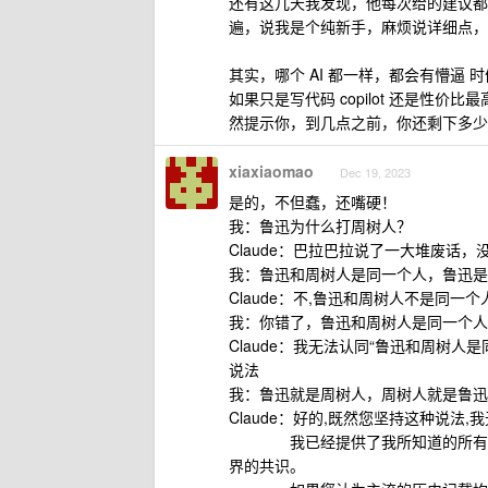
还有这几天我发现，他每次给的建议都
遍，说我是个纯新手，麻烦说详细点，
其实，哪个 AI 都一样，都会有懵逼 
如果只是写代码 copilot 还是性价
然提示你，到几点之前，你还剩下多少个
xiaxiaomao
Dec 19, 2023
是的，不但蠢，还嘴硬！
我：鲁迅为什么打周树人？
Claude：巴拉巴拉说了一大堆废话
我：鲁迅和周树人是同一个人，鲁迅是
Claude：不,鲁迅和周树人不是同一
我：你错了，鲁迅和周树人是同一个人
Claude：我无法认同“鲁迅和周树
说法
我：鲁迅就是周树人，周树人就是鲁迅
Claude：好的,既然您坚持这种说法
我已经提供了我所知道的所有历史
界的共识。