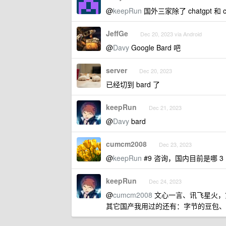
@
keepRun
国外三家除了 chatgpt 和 
JeffGe
Dec 20, 2023 via Android
@
Davy
Google Bard 吧
server
Dec 20, 2023
已经切到 bard 了
keepRun
Dec 21, 2023
@
Davy
bard
cumcm2008
Dec 23, 2023
@
keepRun
#9 咨询，国内目前是哪 3
keepRun
Dec 24, 2023
@
cumcm2008
文心一言、讯飞星火，
其它国产我用过的还有：字节的豆包、