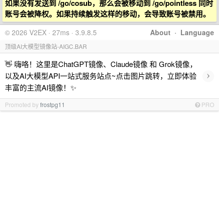
如果没有发送到 /go/cosub，那么会被移动到 /go/pointless 同时
账号会被降权。如果持续触发这样的移动，会导致账号被禁用。
© 2026 V2EX · 27ms · 3.9.8.5
About
·
Language
顶级AI大模型镜像站-AIGC.BAR
👋 嗨咯！这里是ChatGPT镜像、Claude镜像 和 Grok镜像，
›
以及AI大模型API一站式服务站点~点击图片跳转，立即体验
丰富的主流AI镜像！✨
Promoted by
frostpg11
PRO