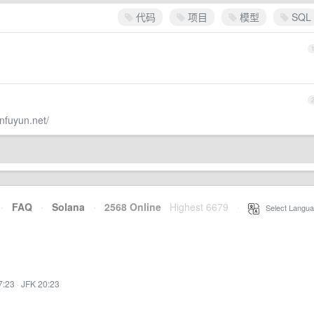
代码
项目
模型
SQL
anfuyun.net/
·
FAQ
·
Solana
·
2568 Online
Highest 6679
·
Select Langua
7:23
·
JFK 20:23