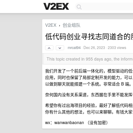
V2EX
创业组队
›
低代码创业寻找志同道合的
mrcat94
·
Dec 26, 2023
· 2303 views
This topic created in 955 days ago, the info
我们开发了一个前后端一体化的，模型驱动的低代
应用，同时也保留了局部定制开发的能力，可以
以做到聊天就能搭建一个系统。非常适合 B 
奈何国内没有关系渠道，东西握在手里不能发挥
希望你有过出海项目的经验，最好了解低代码相
你有什么其他的想法，也可以来聊聊。有钱大家
wx：wanwanbaonan （没有加密）