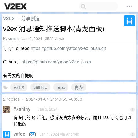
V2EX
分享创造
›
v2ex 消息通知推送脚本(青龙面板)
By
yafoo
at Jan 2, 2024 · 3532 views
订阅：ql repo
https://github.com/yafoo/v2ex_push.git
Github：
https://github.com/yafoo/v2ex_push
有需要的自提啊
V2EX
GitHub
repo
青龙
2 replies
•
2024-01-04 21:49:59 +08:00
Fxshiny
Jan 3, 2024
1
有专门的 tg 群组，感觉没啥太多的必要，而且 rss 订阅也可以
拉取🙋
yafoo
Jan 4, 2024 via Android
OP
2