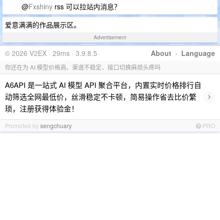
@
Fxshiny
rss 可以拉站内消息？
爱意满满的作品展示区。
Advertisement
© 2026 V2EX · 29ms · 3.9.8.5
About
·
Language
你还在为 AI 模型价格高、渠道不稳定、接口切换麻烦头疼吗
A6API 是一站式 AI 模型 API 聚合平台，内置实时价格排行自
›
动筛选全网最低价，丝滑稳定不卡顿，简易操作省去比价繁
琐，注册获得体验金！
Promoted by
sengchuary
PRO