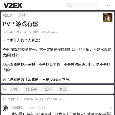
V2EX
游戏
›
PVP 游戏有感
By
Cat7373
at Jan 5, 2024 · 2184 views
一个中年人的个人看法：
PVP 游戏的缺陷在于，它一定需要保持相对公平和平衡，不能出现过
大的倾斜；
我玩游戏是找乐子的，不是找公平的，不是投时间练习的，更不是找
虐的；
这也许就是为什么我是一只是 Steam 党吧。
PVP
找乐子
公平
游戏
10 replies
•
2024-01-06 13:55:46 +08:00
tool2d
Jan 5, 2024
1
我记得 B 站有 UP 主说过，这世界上分两种人：能通过卷获得利