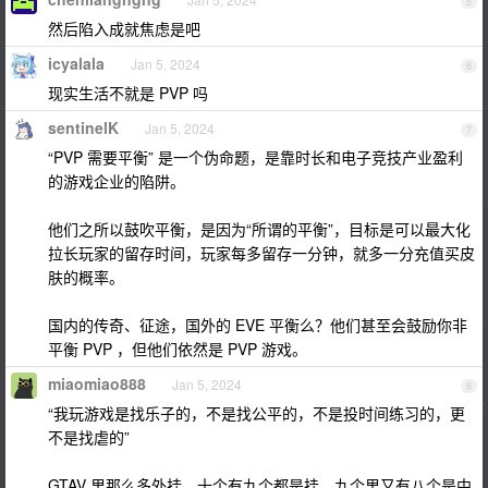
5
然后陷入成就焦虑是吧
icyalala
Jan 5, 2024
6
现实生活不就是 PVP 吗
sentinelK
Jan 5, 2024
7
“PVP 需要平衡” 是一个伪命题，是靠时长和电子竞技产业盈利
的游戏企业的陷阱。
他们之所以鼓吹平衡，是因为“所谓的平衡”，目标是可以最大化
拉长玩家的留存时间，玩家每多留存一分钟，就多一分充值买皮
肤的概率。
国内的传奇、征途，国外的 EVE 平衡么？他们甚至会鼓励你非
平衡 PVP ，但他们依然是 PVP 游戏。
miaomiao888
Jan 5, 2024
8
“我玩游戏是找乐子的，不是找公平的，不是投时间练习的，更
不是找虐的”
GTAV 里那么多外挂，十个有九个都是挂，九个里又有八个是中