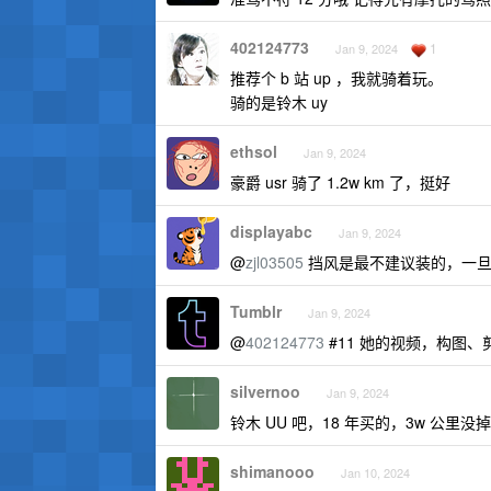
402124773
1
Jan 9, 2024
推荐个 b 站 up ，我就骑着玩。
骑的是铃木 uy
ethsol
Jan 9, 2024
豪爵 usr 骑了 1.2w km 了，挺好
displayabc
Jan 9, 2024
@
zjl03505
挡风是最不建议装的，一旦
Tumblr
Jan 9, 2024
@
402124773
#11 她的视频，构图
silvernoo
Jan 9, 2024
铃木 UU 吧，18 年买的，3w 公
shimanooo
Jan 10, 2024