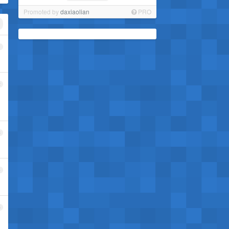
Promoted by
daxiaolian
PRO
1
2
3
4
5