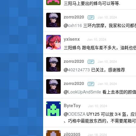
三阳马上要出的蜂鸟可以等等.
zorro2020
Jan 10, 2024
OP
@
cxh116
三环内禁摩，我家和公司都
yxisenx
Jan 10, 2024
三阳蜂鸟 跟电瓶车差不多大，油耗也低，
zorro2020
Jan 10, 2024
OP
@
402124773
已关注，感谢推荐
zorro2020
Jan 10, 2024
OP
@
LookUpAndSmile
看上去本田的颜
ByteToy
Jan 10, 2024
@
ODESZA
UY125 可以放 3/4 
、巧格中最能放东西的，不需要尾箱可
zjl03505
Jan 18, 2024