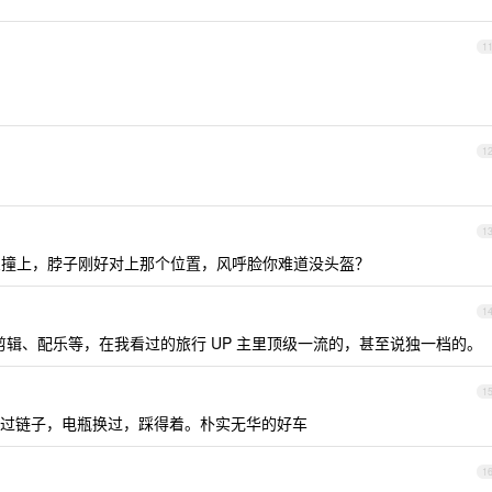
1
1
1
撞上，脖子刚好对上那个位置，风呼脸你难道没头盔？
1
、剪辑、配乐等，在我看过的旅行 UP 主里顶级一流的，甚至说独一档的。
1
里没掉过链子，电瓶换过，踩得着。朴实无华的好车
1