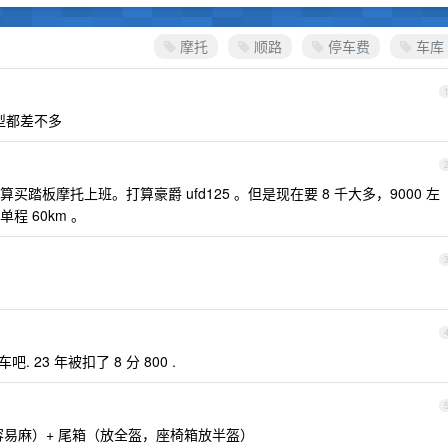
摩托
顺路
停车费
车库
车型都差不多
板摩托上班。打算豪爵 ufd125 。但是现在要 8 千大多，9000 左
 60km 。
23 年被扣了 8 分 800 .
容易麻）+ 尾箱（放全盔，座椅箱放半盔）