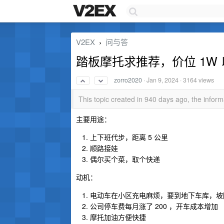
V2EX
问与答
›
踏板摩托求推荐，价位 1W
zorro2020
·
Jan 9, 2024
· 3164 views
This topic created in 940 days ago, the info
主要用途：
上下班代步，距离 5 公里
顺路接娃
偶尔买个菜，取个快递
动机：
电动车在小区充电麻烦，要到地下车库，坡
公司停车费每月涨了 200 ，开车成本增加
摩托加油方便快捷