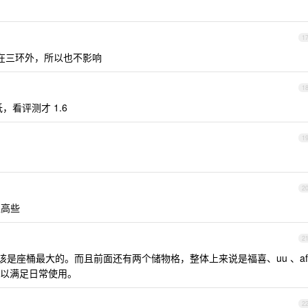
1
在三环外，所以也不影响
1
看评测才 1.6
1
2
值高些
2
盔，应该是座桶最大的。而且前面还有两个储物格，整体上来说是福喜、uu 、af
以满足日常使用。
2