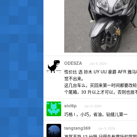
ODESZA
Jan 9, 2024
性价比 选 铃木 UY UU 豪爵 AFR
觉不出来。
这几台车么，买回来第一时间都要改轮
个尾箱，33 升以上才可以，否则也放
sivl6p
Jan 9, 2024
巧格 i ，小巧，省油，钻缝儿第一
tangtang369
Jan 9, 2024
准驾不符 12 分哦 记得先有摩托的驾照