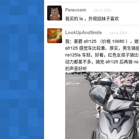
Paracosm
Jan 9, 2024
我买的 la ，外观招妹子喜欢
LookUpAndSmile
Jan 9, 2024
我：豪爵 afr125 （价格 10680 ），媳
afr125 感觉车比较重、厚实，男生骑
ns125la 车轻，好看，红色女孩
动力都差不多，骑完 afr125 后再骑 ns
的声音好听