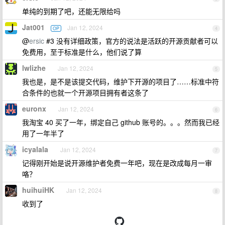
单纯的到期了吧，还能无限给吗
Jat001
Jan 12, 2024
OP
4
@
ersic
#3 没有详细政策，官方的说法是活跃的开源贡献者可以
免费用，至于标准是什么，他们说了算
lwlizhe
Jan 12, 2024
5
我也是，是不是该提交代码，维护下开源的项目了……标准中符
合条件的也就一个开源项目拥有者这条了
euronx
Jan 12, 2024
6
我淘宝 40 买了一年，绑定自己 github 账号的。。。然而我已经
用了一年半了
icyalala
Jan 12, 2024
7
记得刚开始是说开源维护者免费一年吧，现在是改成每月一审
咯？
huihuiHK
Jan 12, 2024
8
收到了