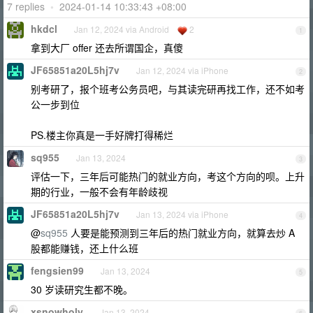
7 replies
•
2024-01-14 10:33:43 +08:00
hkdcl
Jan 12, 2024 via Android
2
1
拿到大厂 offer 还去所谓国企，真傻
JF65851a20L5hj7v
Jan 12, 2024 via iPhone
2
别考研了，报个班考公务员吧，与其读完研再找工作，还不如考
公一步到位
PS.楼主你真是一手好牌打得稀烂
sq955
Jan 13, 2024
3
评估一下，三年后可能热门的就业方向，考这个方向的呗。上升
期的行业，一般不会有年龄歧视
JF65851a20L5hj7v
Jan 13, 2024 via iPhone
4
@
sq955
人要是能预测到三年后的热门就业方向，就算去炒 A
股都能赚钱，还上什么班
fengsien99
Jan 13, 2024
5
30 岁读研究生都不晚。
xsnowholy
Jan 13, 2024