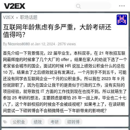
V2EX
职场话题
›
互联网年龄焦虑有多严重，大龄考研还
值得吗？
By
Niconico8080
at Jan 12, 2024 · 2676 views
首先介绍一下背景情况，22 届毕业生，本科双非，在 21 年秋招互联
网最辉煌的时候拿了几个大厂的 offer 。结果在家人的劝说下选了一个
老家省会城市的国企，面试的时候 HR 说加上绩效公积金什么的总包
10 万，结果去了之后绩效就没有发满过，一个月到手不到五千，可能
还没有同学去互联网企业一个月的公积金多。所以我在 2023 年 9 月
份就辞职了，因为在国企让我干的是类似于行政的工作，没有实际的
项目经验，就导致找 IT 方面的工作找到现在也找不到。所以就萌生了
参加 25 考研的想法，主要顾虑是哪怕 25 年一战上岸，毕业也二十七
八了，这个年龄校招的时候会不会被歧视呢？如果考上了，在读研期
间尝试一下硕转博会不会稍微降低一下年龄带来的影响呢？
公积金
绩效
考研
硕转博