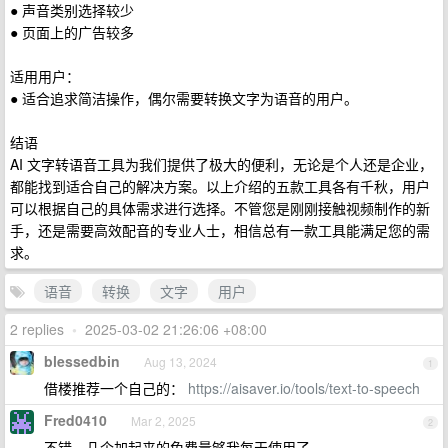
● 声音类别选择较少
● 页面上的广告较多
适用用户：
● 适合追求简洁操作，偶尔需要转换文字为语音的用户。
结语
AI 文字转语音工具为我们提供了极大的便利，无论是个人还是企业，
都能找到适合自己的解决方案。以上介绍的五款工具各有千秋，用户
可以根据自己的具体需求进行选择。不管您是刚刚接触视频制作的新
手，还是需要高效配音的专业人士，相信总有一款工具能满足您的需
求。
语音
转换
文字
用户
2 replies
•
2025-03-02 21:26:06 +08:00
blessedbin
Aug 13, 2024
1
借楼推荐一个自己的：
https://aisaver.io/tools/text-to-speech
Fred0410
Mar 2, 2025
2
不错，几个加起来的免费量够我每天使用了