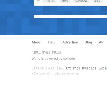
台式机
赐教
gx450w
B85
About
·
Help
·
Advertise
·
Blog
·
API
创意工作者们的社区
World is powered by solitude
VERSION: 3.9.8.5 · 23ms ·
UTC 17:03
·
PVG 01:03
·
LAX 1
♥ Do have faith in what you're doing.