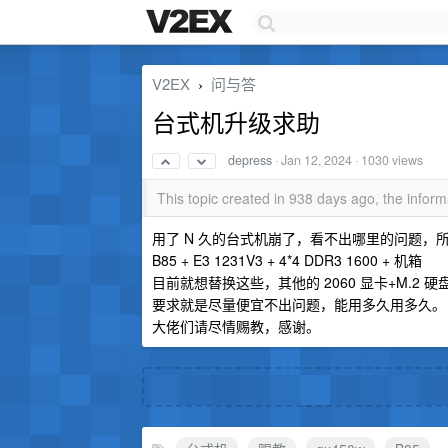
V2EX
问与答
›
台式机升级求助
depress
·
Jan 12, 2024
· 1030 views
This topic created in 938 days ago, the info
用了 N 久的台式机崩了，看不出哪里的问题，
B85 + E3 1231V3 + 4*4 DDR3 1600 + 机箱
目前就想替换这些，其他的 2060 显卡+M.2 硬盘
要求就是尽量便宜不出问题，能用多久用多久。
大佬们请尽情赐教，感谢。