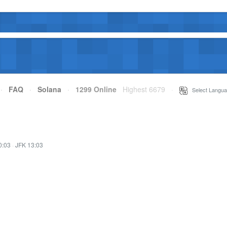
·
FAQ
·
Solana
·
1299 Online
Highest 6679
·
Select Langua
0:03
·
JFK 13:03