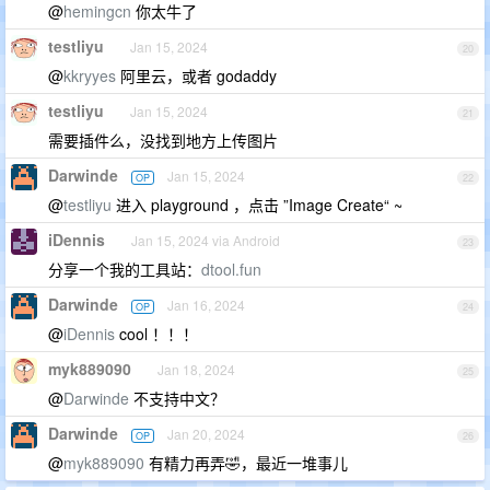
@
hemingcn
你太牛了
testliyu
Jan 15, 2024
20
@
kkryyes
阿里云，或者 godaddy
testliyu
Jan 15, 2024
21
需要插件么，没找到地方上传图片
Darwinde
Jan 15, 2024
OP
22
@
testliyu
进入 playground ，点击 ”Image Create“ ~
iDennis
Jan 15, 2024 via Android
23
分享一个我的工具站：
dtool.fun
Darwinde
Jan 16, 2024
OP
24
@
iDennis
cool ！！！
myk889090
Jan 18, 2024
25
@
Darwinde
不支持中文？
Darwinde
Jan 20, 2024
OP
26
@
myk889090
有精力再弄🤣，最近一堆事儿