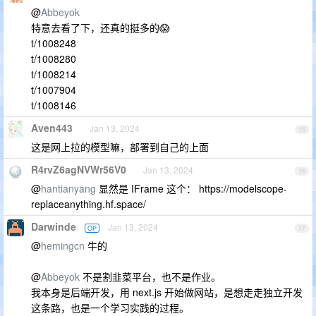
@
Abbeyok
特意去看了下，还真的挺多的😱
t/1008248
t/1008280
t/1008214
t/1007904
t/1008146
Aven443
Jan 13, 2024
15
这是网上拉的模型嘛，部署到自己的上面
R4rvZ6agNVWr56V0
Jan 13, 2024
16
@
hantianyang
显然是 IFrame 这个： https://modelscope-
replaceanything.hf.space/
Darwinde
Jan 13, 2024
OP
17
@
hemingcn
牛的
@
Abbeyok
不是割韭菜平台，也不是作业。
我本身是后端开发，用 next.js 开始做网站，是想走走独立开发
这条路，也是一个学习实践的过程。