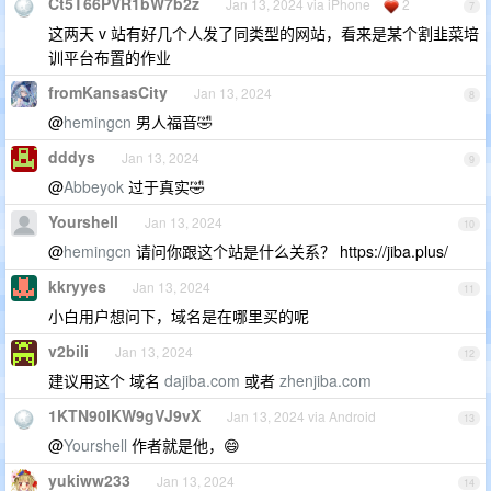
Ct5T66PVR1bW7b2z
Jan 13, 2024 via iPhone
2
7
这两天 v 站有好几个人发了同类型的网站，看来是某个割韭菜培
训平台布置的作业
fromKansasCity
Jan 13, 2024
8
@
hemingcn
男人福音🤣
dddys
Jan 13, 2024
9
@
Abbeyok
过于真实🤣
Yourshell
Jan 13, 2024
10
@
hemingcn
请问你跟这个站是什么关系？ https://jiba.plus/
kkryyes
Jan 13, 2024
11
小白用户想问下，域名是在哪里买的呢
v2bili
Jan 13, 2024
12
建议用这个 域名
dajiba.com
或者
zhenjiba.com
1KTN90lKW9gVJ9vX
Jan 13, 2024 via Android
13
@
Yourshell
作者就是他，😄
yukiww233
Jan 13, 2024
14