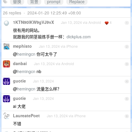
替换
背景
prompt
Replace
26 replies
•
2024-01-20 12:25:49 +08:00
1KTN90lKW9gVJ9vX
Jan 13, 2024 via Android
4
1
很有用的网站。
就跟我的阴茎锻炼手册一样：
dickplus.com
mephisto
Jan 13, 2024 via iPhone
2
@
hemingcn
你可太牛了
danbai
Jan 13, 2024 via Android
3
@
hemingcn
nb
guotie
Jan 13, 2024
4
@
hemingcn
流量怎么样？
guotie
Jan 13, 2024
5
ai 大佬
LaureatePoet
Jan 13, 2024 via iPhone
6
不错