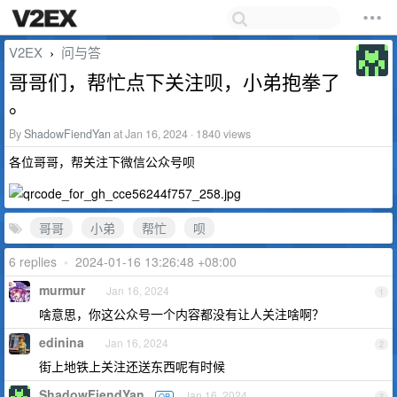
V2EX
问与答
›
哥哥们，帮忙点下关注呗，小弟抱拳了
。
By
ShadowFiendYan
at Jan 16, 2024 · 1840 views
各位哥哥，帮关注下微信公众号呗
哥哥
小弟
帮忙
呗
6 replies
•
2024-01-16 13:26:48 +08:00
murmur
Jan 16, 2024
1
啥意思，你这公众号一个内容都没有让人关注啥啊？
edinina
Jan 16, 2024
2
街上地铁上关注还送东西呢有时候
ShadowFiendYan
Jan 16, 2024
OP
3