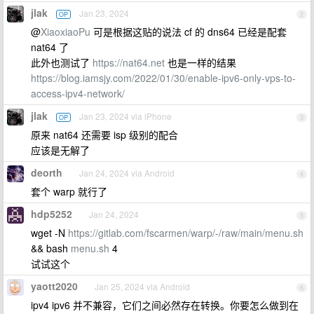
jlak
Jan 23, 2024
OP
2
@
XiaoxiaoPu
可是根据这贴的说法 cf 的 dns64 已经是配套
nat64 了
此外也测试了
https://nat64.net
也是一样的结果
https://blog.iamsjy.com/2022/01/30/enable-ipv6-only-vps-to-
access-ipv4-network/
jlak
Jan 23, 2024 via iPhone
OP
3
原来 nat64 还需要 isp 级别的配合
应该是无解了
deorth
Jan 24, 2024 via Android
4
套个 warp 就行了
hdp5252
Jan 24, 2024
5
wget -N
https://gitlab.com/fscarmen/warp/-/raw/main/menu.sh
&& bash
menu.sh
4
试试这个
yaott2020
Jan 25, 2024 via Android
6
ipv4 ipv6 并不兼容，它们之间必然存在转换。你要怎么做到在