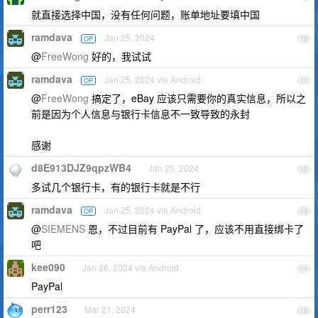
就直接选择中国，没有任何问题，账单地址要填中国
ramdava
Jan 25, 2024
OP
10
@
FreeWong
好的，我试试
ramdava
Jan 25, 2024 via Android
OP
11
@
FreeWong
搞定了，eBay 应该只需要你的真实信息，所以之
前是因为个人信息与银行卡信息不一致导致的永封
感谢
d8E913DJZ9qpzWB4
Jan 25, 2024
12
多试几个银行卡，有的银行卡就是不行
ramdava
Jan 25, 2024 via Android
OP
13
@
SIEMENS
恩，不过目前有 PayPal 了，应该不用直接绑卡了
吧
kee090
Jan 26, 2024 via Android
14
PayPal
perr123
Mar 21, 2024
15