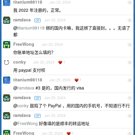
titanium98118
Jan 25, 2024
2
我 2022 年注册的，正常。
ramdava
Jan 25, 2024
OP
3
@
titanium98118
绑的国内卡嘛，我这绑了直接封。。。无语了
都
FreeWong
Jan 25, 2024
4
你账单地址怎么填的？
conky
Jan 25, 2024
1
5
用 paypal 支付呗
titanium98118
Jan 25, 2024
1
6
@
ramdava
#3 是的，国内发行的 visa
ramdava
Jan 25, 2024
OP
7
@
conky
鼓捣了个 PayPal ，用的国内的手机号，不知道行不行
ramdava
Jan 25, 2024
OP
8
@
FreeWong
好像填的是顺丰的转运地址
FreeWong
Jan 25, 2024
1
9