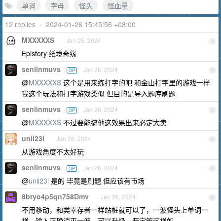
单词
字母
怪头
怪血量
12 replies
•
2024-01-26 15:45:56 +08:00
MXXXXXS
Jan 25, 2024
1
Epistory 纸境奇缘
senlinmuvs
Jan 26, 2024
OP
2
@
MXXXXXS
这个是用来练打字的吧 和金山打字里的游戏一样
我这个玩法和打字游戏类似 但目的是导入题库刷题
senlinmuvs
Jan 26, 2024
OP
3
@
MXXXXXS
不过要能搞他这效果出来必定大卖
unii23i
Jan 26, 2024
4
从游戏角度不太好玩
senlinmuvs
Jan 26, 2024
OP
5
@
unii23i
是的 毕竟是刷题 但应该有市场
8bryo4p5qn758Dmv
Jan 26, 2024
6
不用移动，和类幸存者一样站桩就可以了，一波怪头上单词一
样，输入正确消灭一波。可以升级，开宝箱这样的