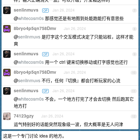
senlinmuvs
Jan 26, 2024
OP
7
@
whitecosm0s
那感觉还是有地图到处能跑能打有意思些
8bryo4p5qn758Dmv
Jan 26, 2024
8
@
senlinmuvs
是打字这个交互模式决定了只能站桩，这样才能
爽
senlinmuvs
Jan 26, 2024
OP
9
@
whitecosm0s
用一个 ctrl 键来切换移动或打字感觉也还行
8bryo4p5qn758Dmv
Jan 26, 2024
10
@
senlinmuvs
不行，任何『切换』都会打断玩家的心流
senlinmuvs
Jan 26, 2024
OP
11
@
whitecosm0s
不会，一个地方打完了才会去切换 然后跑其它
地方打
74123gzy
Jan 26, 2024
12
运气特别好的话能突然现象级一波，但大概率是无人问津
这是一个专门讨论 idea 的地方。