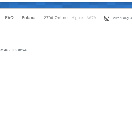
·
FAQ
·
Solana
·
2700 Online
Highest 6679
·
Select Langua
05:40
·
JFK 08:40