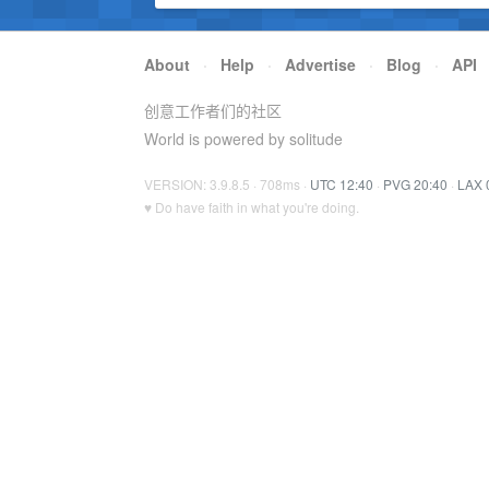
About
·
Help
·
Advertise
·
Blog
·
API
创意工作者们的社区
World is powered by solitude
VERSION: 3.9.8.5 · 708ms ·
UTC 12:40
·
PVG 20:40
·
LAX 
♥ Do have faith in what you're doing.