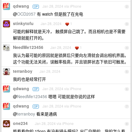
qdwang
Jan 28, 2024 via iPhone
OP
2
@
OCD2057
有 watch 但是脱了在充电
stinkytofu
Jan 28, 2024
1
3
可能的解释就是天冷， 触摸屏自己跳了。而且相机也是不需要
解锁就能打开的。
NeedMe123456
Jan 28, 2024
1
4
我认为最可能的原因就是锁屏后只要向左滑就会调出相机界面。
这个功能无法关闭，误触率极高，并且锁屏状态下依旧可触发。
terranboy
Jan 28, 2024
5
我的也是经常打开
qdwang
Jan 28, 2024 via iPhone
OP
6
@
NeedMe123456
嗯嗯 可能就是你说的这样
qdwang
Jan 28, 2024 via iPhone
OP
7
@
terranboy
看来是通病
one234
Jan 28, 2024 via iPhone
8
能看看你的 15pro 有没有镜头膜吗？出厂自带的，我的怎么看