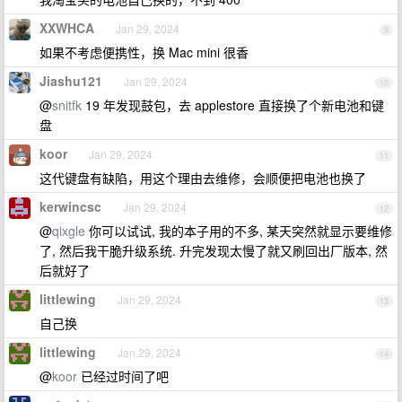
XXWHCA
Jan 29, 2024
9
如果不考虑便携性，换 Mac mini 很香
Jiashu121
Jan 29, 2024
10
@
snitfk
19 年发现鼓包，去 applestore 直接换了个新电池和键
盘
koor
Jan 29, 2024
11
这代键盘有缺陷，用这个理由去维修，会顺便把电池也换了
kerwincsc
Jan 29, 2024
12
@
qixgle
你可以试试, 我的本子用的不多, 某天突然就显示要维修
了, 然后我干脆升级系统. 升完发现太慢了就又刷回出厂版本, 然
后就好了
littlewing
Jan 29, 2024
13
自己换
littlewing
Jan 29, 2024
14
@
koor
已经过时间了吧