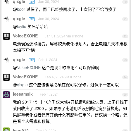
qixgle
Jan 30, 2024
OP
20
@
koor
过保了，而且已经换两次了，上次问了不给再换了
qixgle
Jan 30, 2024
OP
21
@
leyliu
笑死哈哈哈
VoiceEXONE
Jan 31, 2024 via iPhone
22
电池衰减还能接受，屏幕胶条老化挺烦人，合上电脑几天不用根
本揭不开“锅”
qixgle
Feb 1, 2024
OP
23
@
VoiceEXONE
这个是设计缺陷吧？可以保修啊
VoiceEXONE
Feb 4, 2024 via iPhone
24
@
qixgle
这个应该也是必须在保可以保修，过保不一定可以
leesamsik
Feb 4, 2024
25
我的 2017 15 寸 16/1T 仅大修+开机键和指纹失灵，上周在线下
爱回收卖了 2200 。如果除了电池用着没别的毛病那就换电，如
果屏幕老化或者还有其他什么有影响使用的，建议换一个咯，还
是看个人需求和预算。
leon912
Feb 12, 2024