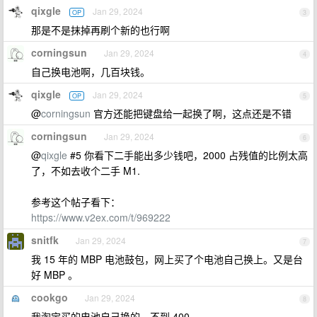
qixgle
Jan 29, 2024
OP
3
那是不是抹掉再刷个新的也行啊
corningsun
Jan 29, 2024
4
自己换电池啊，几百块钱。
qixgle
Jan 29, 2024
OP
5
@
corningsun
官方还能把键盘给一起换了啊，这点还是不错
corningsun
Jan 29, 2024
6
@
qixgle
#5 你看下二手能出多少钱吧，2000 占残值的比例太高
了，不如去收个二手 M1.
参考这个帖子看下：
https://www.v2ex.com/t/969222
snitfk
Jan 29, 2024
7
我 15 年的 MBP 电池鼓包，网上买了个电池自己换上。又是台
好 MBP 。
cookgo
Jan 29, 2024
8
我淘宝买的电池自己换的，不到 400