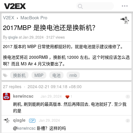
V2EX
MacBook Pro
›
2017MBP 是换电池还是换新机？
By
qixgle
at Jan 29, 2024 · 3127 views
2017 版本的 MBP 日常使用都挺好的，就是电池提示建议维修了。
换电池奖将近 2000RMB ，换新机 12000 左右。这个时候应该怎么选
啊？而且 M3 Air 4 月又快要出了。
换新机
MBP
电池
rmb
27 replies
•
2024-02-21 09:14:18 +08:00
kerwincsc
Jan 29, 2024
1
1
刷机, 刷到能刷的最高版本. 然后再降回去, 电池就好了. 至少我
的是
qixgle
Jan 29, 2024
OP
2
@
kerwincsc
卧槽？这样的吗