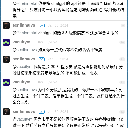
@
Rheinmetal
你是指 chatgpt 的 api 还是 上面那个 kimi 的 api
拆分之后 只统计每一小块内容的是吧 那最后咋汇总 得到最终结
果
senlinmuvs
Jan 30, 2024
OP
9
@
Rheinmetal
chatgpt 的话 3.5 版能搞定不 还是得要 4 版的
vacuitym
Jan 30, 2024
10
@
senlinmuvs
如果你一点代码都不会的话估计难搞
senlinmuvs
Jan 30, 2024
OP
11
@
vacuitym
代码是会 20 年程序员 就是有直接能用的话最好 分
段拼结果那结果肯定是混乱的 不可能拼成一张表
vacuitym
Jan 30, 2024
12
@
senlinmuvs
为什么分段拼是混乱的，你把一本书的前半步发
过去生成一个时间表，后半步生成一个时间表，这样拼起来为什
么会混乱
senlinmuvs
Jan 30, 2024
OP
13
@
vacuitym
因为书里不是按时间顺序讲下去的 会各种穿插年代
讲一下 然后分段之后只能是每个段是正常的 合起来就不对了 就