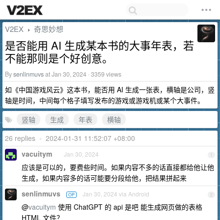
V2EX
奇思妙想
›
是否能用 AI 生成某本书的大事年表，若
不能那则是个好创意。
By
senlinmuvs
at Jan 30, 2024 · 3359 views
如《中国游戏风云》这本书，能否用 AI 生成一张表，横轴是公司，竖
轴是时间，中间每个格子填写发布的游戏或游戏机或某个大事件。
竖轴
生成
年表
横轴
26 replies
•
2024-01-31 11:52:07 +08:00
vacuitym
Jan 30, 2024
1
应该是可以的，要费些时间。如果内容不多的话直接都给他让他
生成，如果内容多的话可能要分段给他，把结果拼起来
senlinmuvs
Jan 30, 2024 via Android
OP
2
@
vacuitym
使用 ChatGPT 的 api 是吧 能生成网页做的表格
HTML 文件？