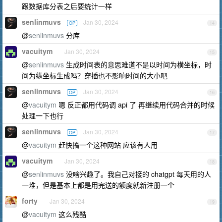
跟数据库分表之后要统计一样
senlinmuvs
Jan 30, 2024
OP
14
@
senlinmuvs
分库
vacuitym
Jan 30, 2024
15
@
senlinmuvs
生成时间表的意思难道不是以时间为横坐标，时
间为纵坐标生成吗？穿插也不影响时间的大小吧
senlinmuvs
Jan 30, 2024
OP
16
@
vacuitym
嗯 反正都用代码调 api 了 再继续用代码合并的时候
处理一下也行
senlinmuvs
Jan 30, 2024
OP
17
@
vacuitym
赶快搞一个这种网站 应该有人用
vacuitym
Jan 30, 2024
18
@
senlinmuvs
没啥兴趣了。我自己对接的 chatgpt 每天用的人
一堆，但是基本上都是用完送的额度就新注册一个
forty
Jan 30, 2024
19
@
vacuitym
这么残酷