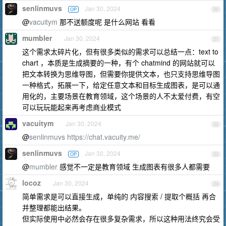
senlinmuvs
Jan 30, 2024
OP
20
@
vacuitym
那不送额度呢 是什么网站 看看
mumbler
Jan 30, 2024
21
这个需求太碎片化，但有很多类似的需求可以总结一点：text to
chart ，本质是生成摘要的一种，有个 chatmind 的网站就可以
把文本转换为思维导图，但需要你提供文本，也只支持思维导图
一种格式，拓展一下，给定任意文本和目标生成图表，是可以通
用化的，主要场景在教育领域，这个场景的人不太爱付费，有空
可以玩玩能起来再考虑商业模式
vacuitym
Jan 30, 2024
22
@
senlinmuvs
https://chat.vacuity.me/
senlinmuvs
Jan 30, 2024
OP
23
@
mumbler
感觉不一定是教育领域 生成图表有很多人都需要
locoz
Jan 30, 2024
24
简单需求是可以直接生成，单纯的 内容搜索 / 提取个概括 再合
并整理都能出结果。
但实际使用中必然会存在很多复杂需求，所以这种用法终究会受