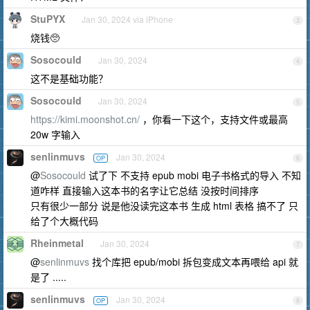
StuPYX
Jan 30, 2024 via iPhone
3
烧钱🥺
Sosocould
Jan 30, 2024
4
这不是基础功能？
Sosocould
Jan 30, 2024
5
https://kimi.moonshot.cn/
，你看一下这个，支持文件或最高
20w 字输入
senlinmuvs
Jan 30, 2024
OP
6
@
Sosocould
试了下 不支持 epub mobi 电子书格式的导入 不知
道咋样 直接输入这本书的名字让它总结 没按时间排序
只有很少一部分 说是他没读完这本书 生成 html 表格 搞不了 只
给了个大概代码
Rheinmetal
Jan 30, 2024
7
@
senlinmuvs
找个库把 epub/mobi 拆包变成文本再喂给 api 就
是了 .....
senlinmuvs
Jan 30, 2024
OP
8