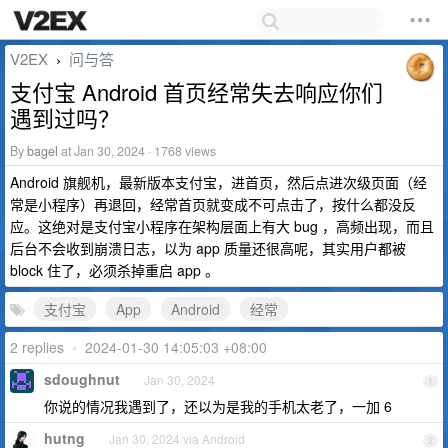
V2EX
问与答
›
支付宝 Android 首页经常失去响应你们
遇到过吗？
By
bagel
at Jan 30, 2024 · 1768 views
Android 旗舰机，最新版本支付宝，进首页，然后点进次级页面（经
常是小程序）再退回，经常首页就变成不可点击了，按什么都没反
应。这绝对是支付宝小程序在架构层面上有大 bug ，高频出现，而且
后台不会收到崩溃日志，以为 app 质量还很高呢，其实用户都被
block 住了，必须杀掉重启 app 。
支付宝
App
Android
经常
2 replies
•
2024-01-30 14:05:03 +08:00
sdoughnut
Jan 30, 2024
1
你说的情况我遇到了，还以为是我的手机太老了，一加 6
hutng
Jan 30, 2024 via Android
2