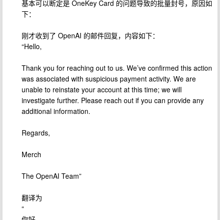
基本可以断定是 OneKey Card 的问题导致的批量封号，原因如
下：
刚才收到了 OpenAI 的邮件回复，内容如下：
“Hello,
Thank you for reaching out to us. We’ve confirmed this action
was associated with suspicious payment activity. We are
unable to reinstate your account at this time; we will
investigate further. Please reach out if you can provide any
additional information.
Regards,
Merch
The OpenAI Team”
翻译为
“
你好，