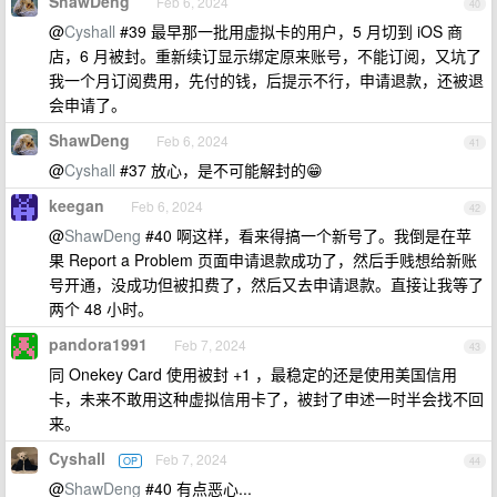
ShawDeng
Feb 6, 2024
40
@
Cyshall
#39 最早那一批用虚拟卡的用户，5 月切到 iOS 商
店，6 月被封。重新续订显示绑定原来账号，不能订阅，又坑了
我一个月订阅费用，先付的钱，后提示不行，申请退款，还被退
会申请了。
ShawDeng
Feb 6, 2024
41
@
Cyshall
#37 放心，是不可能解封的😁
keegan
Feb 6, 2024
42
@
ShawDeng
#40 啊这样，看来得搞一个新号了。我倒是在苹
果 Report a Problem 页面申请退款成功了，然后手贱想给新账
号开通，没成功但被扣费了，然后又去申请退款。直接让我等了
两个 48 小时。
pandora1991
Feb 7, 2024
43
同 Onekey Card 使用被封 +1 ，最稳定的还是使用美国信用
卡，未来不敢用这种虚拟信用卡了，被封了申述一时半会找不回
来。
Cyshall
Feb 7, 2024
OP
44
@
ShawDeng
#40 有点恶心...