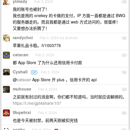
ytmsdy
Feb 3, 2024
15
我的账号也被封了！
我也是用的 onekey 的卡做的支付，IP 方面一直都是通过 BWG
的服务器走的。而且我都是通过 web 方式访问的，很蛋疼！
又要想办法折腾了！
randychoi
Feb 3, 2024 via Android
16
苹果礼品卡稳。/t/1003776
catscan
Feb 3, 2024
17
都 App Store 了为什么还用信用卡付款
Cyshall
Feb 3, 2024
OP
18
@
catscan
App Store 开 plus ，信用卡开的 api
muhouse
Feb 4, 2024
19
之前就有封过的消息啊，你们都不知道吗，当时就应该解绑的。
https://t.me/gpt4share/107
llbqwhtxi
Feb 4, 2024
20
也是今天被封禁，前两天刚被扣完钱
conky
Feb 4, 2024
1