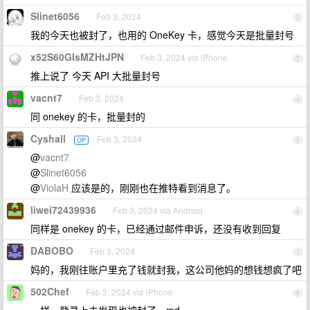
Slinet6056
Feb 3, 2024
2
我的今天也被封了，也用的 OneKey 卡，感觉今天是批量封号
x52S60GIsMZHtJPN
Feb 3, 2024 via iPhone
3
推上说了 今天 API 大批量封号
vacnt7
Feb 3, 2024
4
同 onekey 的卡，批量封的
Cyshall
Feb 3, 2024
OP
5
@
vacnt7
@
Slinet6056
@
ViolaH
应该是的，刚刚也在推特看到消息了。
liwei72439936
Feb 3, 2024 via Android
6
同样是 onekey 的卡，已经通过邮件申诉，还没有收到回复
DABOBO
Feb 3, 2024
7
妈的，我刚往账户里充了钱就封我，这公司他妈的想钱想疯了吧
502Chef
Feb 3, 2024 via iPhone
8