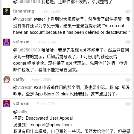
@
fu82581983
我也是，连邮件都不发的，给我整懵了
fuhanfeng
Feb 4, 2024
27
@
vt2rexm
twitter 上看到说大规模封号，然后发了邮件提醒。我
没有邮件还以为幸免于难，结果一登录就提示我 "You do not
have an account because it has been deleted or deactivated."
vt2rexm
Feb 4, 2024
28
@
fu82581983
哈哈哈，我是先发现 api 不能用了。然后登官网
发现一样的提示，后知后觉号没了，1 月份用的钱还没给
openai 呢哈哈哈。现在换了 api 代理站，先用他们的吧，申诉
邮件也发了，看能不能把号要回来。
catfly
Feb 4, 2024
29
@
vt2rexm
#28 申诉邮件用的那个啊。我也要申诉。我 api 都没
咋用，全是 App Store 的 plus 也给我封。这有点过分了。
vt2rexm
Feb 4, 2024
30
@
catfly
标题：Deactivated User Appeal
发送到：
support@openai.com
我没有用什么模版，自己写的一些话。虽然发给他们了，但是感