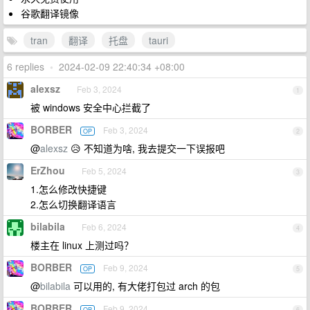
谷歌翻译镜像
tran
翻译
托盘
tauri
6 replies
•
2024-02-09 22:40:34 +08:00
alexsz
Feb 3, 2024
1
被 windows 安全中心拦截了
BORBER
Feb 3, 2024
OP
2
@
alexsz
😥 不知道为啥, 我去提交一下误报吧
ErZhou
Feb 5, 2024
3
1.怎么修改快捷键
2.怎么切换翻译语言
bilabila
Feb 6, 2024
4
楼主在 linux 上测过吗？
BORBER
Feb 9, 2024
OP
5
@
bilabila
可以用的, 有大佬打包过 arch 的包
BORBER
Feb 9, 2024
OP
6