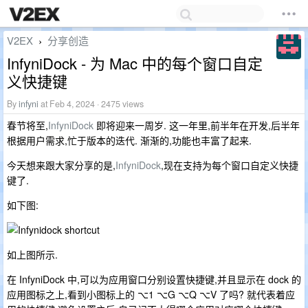
V2EX
分享创造
›
InfyniDock - 为 Mac 中的每个窗口自定
义快捷键
By
infyni
at Feb 4, 2024 · 2475 views
春节将至,
InfyniDock
即将迎来一周岁. 这一年里,前半年在开发,后半年
根据用户需求,忙于版本的迭代. 渐渐的,功能也丰富了起来.
今天想来跟大家分享的是,
InfyniDock
,现在支持为每个窗口自定义快捷
键了.
如下图:
如上图所示.
在 InfyniDock 中,可以为应用窗口分别设置快捷键,并且显示在 dock 的
应用图标之上,看到小图标上的 ⌥1 ⌥G ⌥Q ⌥V 了吗? 就代表着应