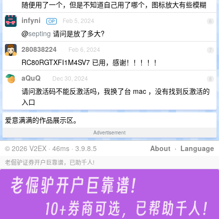
随便用了一个，但是不知道自己用了哪个，图标放大有些模糊
infyni
Feb 5, 2024
OP
6
@
septing
请问是放了多大?
280838224
Feb 6, 2024
7
RC80RGTXFI1M4SV7 已用，感谢！！！！！
aQuQ
Dec 30, 2024
8
请问激活码不能反激活吗，我换了台 mac ，没有找到反激活的
入口
爱意满满的作品展示区。
Advertisement
© 2026 V2EX · 46ms · 3.9.8.5
About
·
Language
老倔驴证券开户巨靠谱，已助千人!