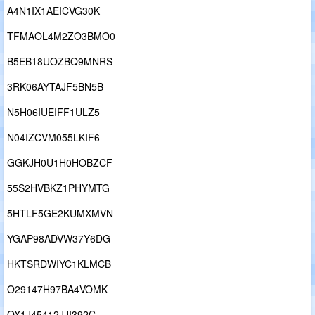
A4N1IX1AEICVG30K
TFMAOL4M2ZO3BMO0
B5EB18UOZBQ9MNRS
3RK06AYTAJF5BN5B
N5H06IUEIFF1ULZ5
N04IZCVM055LKIF6
GGKJH0U1H0HOBZCF
55S2HVBKZ1PHYMTG
5HTLF5GE2KUMXMVN
YGAP98ADVW37Y6DG
HKTSRDWIYC1KLMCB
O29147H97BA4VOMK
OX1J45412JJI392C