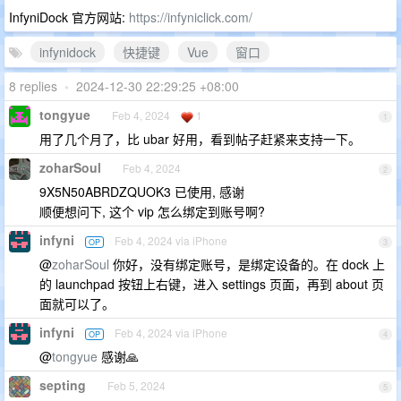
InfyniDock 官方网站:
https://infyniclick.com/
infynidock
快捷键
Vue
窗口
8 replies
•
2024-12-30 22:29:25 +08:00
tongyue
Feb 4, 2024
1
1
用了几个月了，比 ubar 好用，看到帖子赶紧来支持一下。
zoharSoul
Feb 4, 2024
2
9X5N50ABRDZQUOK3 已使用, 感谢
顺便想问下, 这个 vip 怎么绑定到账号啊?
infyni
Feb 4, 2024 via iPhone
OP
3
@
zoharSoul
你好，没有绑定账号，是绑定设备的。在 dock 上
的 launchpad 按钮上右键，进入 settings 页面，再到 about 页
面就可以了。
infyni
Feb 4, 2024 via iPhone
OP
4
@
tongyue
感谢🙏
septing
Feb 5, 2024
5