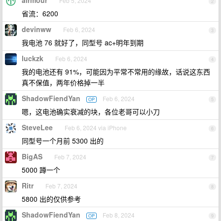
airmour
Feb 5, 2024
2
省流：6200
devinww
Feb 6, 2024
3
我电池 76 就好了，同型号 ac+明年到期
luckzk
Feb 6, 2024
4
我的电池还有 91%，可能因为平常不常用的缘故，话说这东西
真不保值，两年价格掉一半
ShadowFiendYan
Feb 6, 2024
OP
5
嗯，这电池确实衰减的块，各位老哥可以小刀
SteveLee
Feb 6, 2024 via iPhone
6
同型号一个月前 5300 出的
BigAS
Feb 7, 2024
7
5000 蹲一个
Ritr
Feb 7, 2024
8
5800 出的仅供参考
ShadowFiendYan
Feb 8, 2024
OP
9