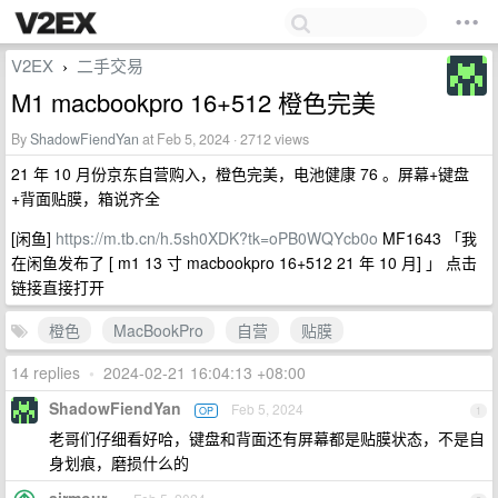
V2EX
二手交易
›
M1 macbookpro 16+512 橙色完美
By
ShadowFiendYan
at Feb 5, 2024 · 2712 views
21 年 10 月份京东自营购入，橙色完美，电池健康 76 。屏幕+键盘
+背面贴膜，箱说齐全
[闲鱼]
https://m.tb.cn/h.5sh0XDK?tk=oPB0WQYcb0o
MF1643 「我
在闲鱼发布了 [ m1 13 寸 macbookpro 16+512 21 年 10 月] 」 点击
链接直接打开
橙色
MacBookPro
自营
贴膜
14 replies
•
2024-02-21 16:04:13 +08:00
ShadowFiendYan
Feb 5, 2024
OP
1
老哥们仔细看好哈，键盘和背面还有屏幕都是贴膜状态，不是自
身划痕，磨损什么的