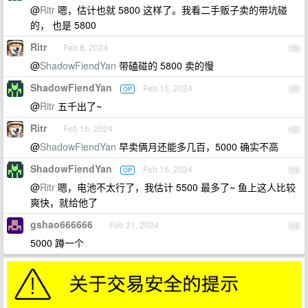
@
Ritr
嗯，估计也就 5800 这样了。我看二手贩子卖的带坑碰
的， 也是 5800
Ritr
Feb 8, 2024
10
@
ShadowFiendYan
带磕碰的 5800 卖的慢
ShadowFiendYan
Feb 15, 2024
OP
11
@
Ritr
五千出了~
Ritr
Feb 16, 2024
12
@
ShadowFiendYan
早卖俩月还能多几百，5000 确实不高
ShadowFiendYan
Feb 16, 2024
OP
13
@
Ritr
嗯，电池不太行了，我估计 5500 最多了~ 鱼上这人比较
爽快，就给他了
gshao666666
Feb 21, 2024
14
5000 蹲一个